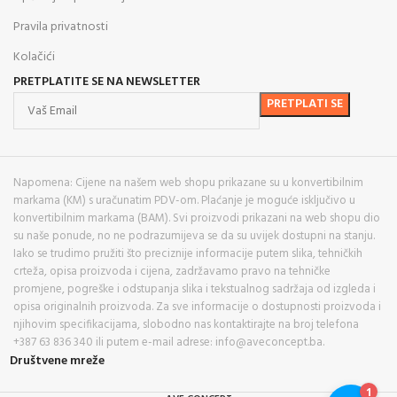
Pravila privatnosti
Kolačići
PRETPLATITE SE NA NEWSLETTER
Napomena: Cijene na našem web shopu prikazane su u konvertibilnim
markama (KM) s uračunatim PDV-om. Plaćanje je moguće isključivo u
konvertibilnim markama (BAM). Svi proizvodi prikazani na web shopu dio
su naše ponude, no ne podrazumijeva se da su uvijek dostupni na stanju.
Iako se trudimo pružiti što preciznije informacije putem slika, tehničkih
crteža, opisa proizvoda i cijena, zadržavamo pravo na tehničke
promjene, pogreške i odstupanja slika i tekstualnog sadržaja od izgleda i
opisa originalnih proizvoda. Za sve informacije o dostupnosti proizvoda i
njihovim specifikacijama, slobodno nas kontaktirajte na broj telefona
+387 63 836 340 ili putem e-mail adrese: info@aveconcept.ba.
Društvene mreže