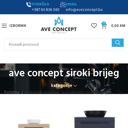
PODRŠKA
EMAIL
+387 63 836 340
info@aveconcept.ba
0
IZBORNIK
0,00
KM
ave concept siroki brijeg
kategorije
Početna
Proizvodi označeni “ave concept siroki brijeg”