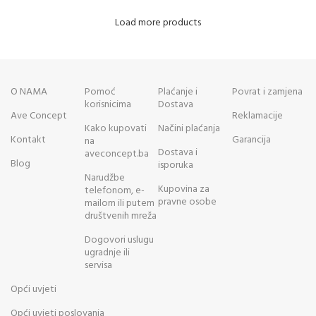
Load more products
O NAMA
Pomoć
Plaćanje i
Povrat i zamjena
korisnicima
Dostava
Ave Concept
Reklamacije
Kako kupovati
Načini plaćanja
Kontakt
Garancija
na
Dostava i
aveconcept.ba
Blog
isporuka
Narudžbe
Kupovina za
telefonom, e-
pravne osobe
mailom ili putem
društvenih mreža
Dogovori uslugu
ugradnje ili
servisa
Opći uvjeti
Opći uvjeti poslovanja