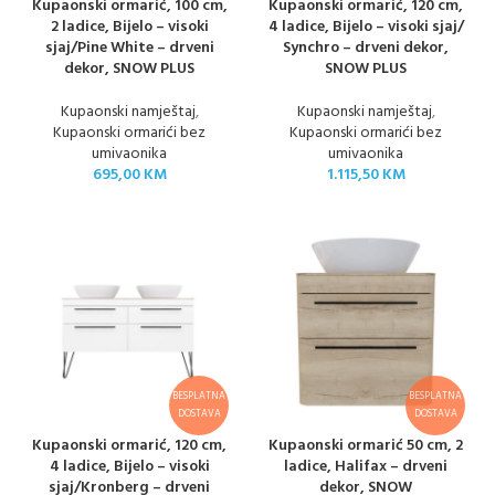
Kupaonski ormarić, 100 cm,
Kupaonski ormarić, 120 cm,
2 ladice, Bijelo – visoki
4 ladice, Bijelo – visoki sjaj/
sjaj/Pine White – drveni
Synchro – drveni dekor,
dekor, SNOW PLUS
SNOW PLUS
Kupaonski namještaj
,
Kupaonski namještaj
,
Kupaonski ormarići bez
Kupaonski ormarići bez
umivaonika
umivaonika
695,00
KM
1.115,50
KM
BESPLATNA
BESPLATNA
DOSTAVA
DOSTAVA
Kupaonski ormarić, 120 cm,
Kupaonski ormarić 50 cm, 2
4 ladice, Bijelo – visoki
ladice, Halifax – drveni
sjaj/Kronberg – drveni
dekor, SNOW