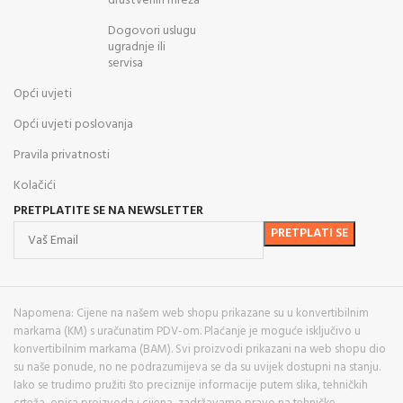
društvenih mreža
Dogovori uslugu
ugradnje ili
servisa
Opći uvjeti
Opći uvjeti poslovanja
Pravila privatnosti
Kolačići
PRETPLATITE SE NA NEWSLETTER
Napomena: Cijene na našem web shopu prikazane su u konvertibilnim
markama (KM) s uračunatim PDV-om. Plaćanje je moguće isključivo u
konvertibilnim markama (BAM). Svi proizvodi prikazani na web shopu dio
su naše ponude, no ne podrazumijeva se da su uvijek dostupni na stanju.
Iako se trudimo pružiti što preciznije informacije putem slika, tehničkih