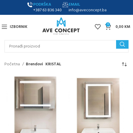
PODRŠKA
EMAIL
+387 63 836 340
info@aveconcept.ba
0
IZBORNIK
0,00
KM
Početna
Brendovi
KRISTAL