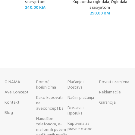
s rasvjetom
Kupaonska ogledala
,
Ogledala
240,00
KM
s rasvjetom
290,00
KM
O NAMA
Pomoć
Plaćanje i
Povrat i zamjena
korisnicima
Dostava
Ave Concept
Reklamacije
Kako kupovati
Načini plaćanja
Kontakt
Garancija
na
Dostava i
aveconcept.ba
Blog
isporuka
Narudžbe
Kupovina za
telefonom, e-
pravne osobe
mailom ili putem