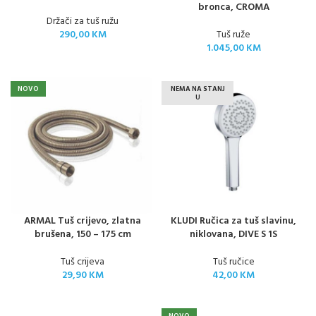
bronca, CROMA
Držači za tuš ružu
290,00
KM
Tuš ruže
1.045,00
KM
NOVO
NEMA NA STANJ
U
ARMAL Tuš crijevo, zlatna
KLUDI Ručica za tuš slavinu,
brušena, 150 – 175 cm
niklovana, DIVE S 1S
Tuš crijeva
Tuš ručice
29,90
KM
42,00
KM