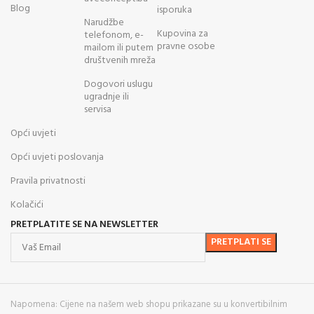
Blog
isporuka
Narudžbe
Kupovina za
telefonom, e-
pravne osobe
mailom ili putem
društvenih mreža
Dogovori uslugu
ugradnje ili
servisa
Opći uvjeti
Opći uvjeti poslovanja
Pravila privatnosti
Kolačići
PRETPLATITE SE NA NEWSLETTER
Napomena: Cijene na našem web shopu prikazane su u konvertibilnim