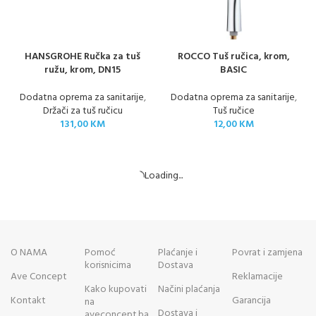
HANSGROHE Ručka za tuš
ROCCO Tuš ručica, krom,
ružu, krom, DN15
BASIC
Dodatna oprema za sanitarije
,
Dodatna oprema za sanitarije
,
Držači za tuš ručicu
Tuš ručice
131,00
KM
12,00
KM
Loading...
O NAMA
Pomoć
Plaćanje i
Povrat i zamjena
korisnicima
Dostava
Ave Concept
Reklamacije
Kako kupovati
Načini plaćanja
Kontakt
Garancija
na
Dostava i
aveconcept.ba