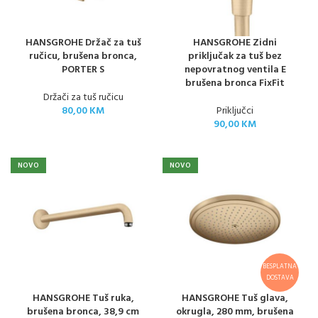
HANSGROHE Držač za tuš
HANSGROHE Zidni
ručicu, brušena bronca,
priključak za tuš bez
PORTER S
nepovratnog ventila E
brušena bronca FixFit
Držači za tuš ručicu
80,00
KM
Priključci
90,00
KM
NOVO
NOVO
BESPLATNA
DOSTAVA
HANSGROHE Tuš ruka,
HANSGROHE Tuš glava,
brušena bronca, 38,9 cm
okrugla, 280 mm, brušena