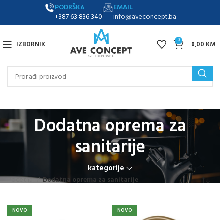
PODRŠKA
EMAIL
+387 63 836 340
info@aveconcept.ba
0
IZBORNIK
0,00
KM
Dodatna oprema za
sanitarije
kategorije
Početna
Dodatna oprema za sanitarije
NOVO
NOVO