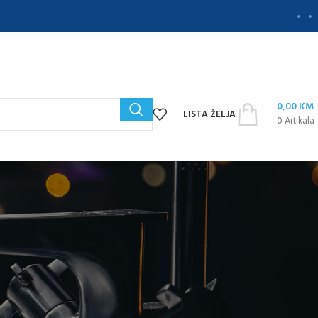
0,00
KM
LISTA ŽELJA
0
Artikala