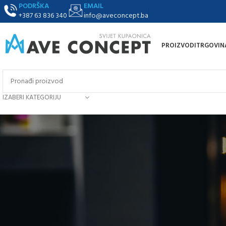
PODRŠKA
EMAIL
+387 63 836 340
info@aveconcept.ba
PROIZVODI
TRGOVIN
IZABERI KATEGORIJU