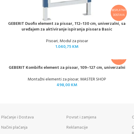
BESPLATNA
DOSTAVA
GEBERIT Duofix element za pisoar, 112–130 cm, univerzalni, sa
uređajem za aktiviranje ispiranja pisoara Basic
Pisoari
,
Modul za pisoar
1.040,75
KM
BESPLATNA
DOSTAVA
GEBERIT Kombifix element za pisoar, 109–127 cm, univerzalni
Montažni elementi za pisoar
,
MASTER SHOP
498,00
KM
Plaćanje i Dostava
Povrat i zamjena
O
Načini plaćanja
Reklamacije
O
p