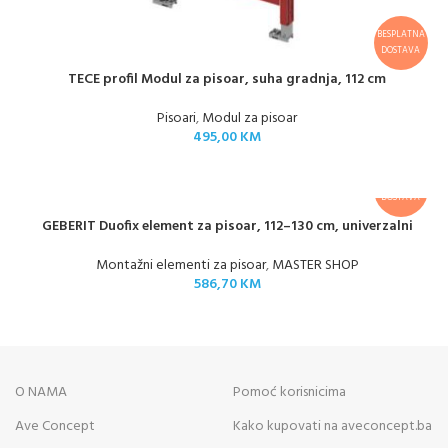
BESPLATNA
DOSTAVA
TECE profil Modul za pisoar, suha gradnja, 112 cm
Pisoari
,
Modul za pisoar
495,00
KM
BESPLATNA
DOSTAVA
GEBERIT Duofix element za pisoar, 112–130 cm, univerzalni
Montažni elementi za pisoar
,
MASTER SHOP
586,70
KM
O NAMA
Pomoć korisnicima
Ave Concept
Kako kupovati na aveconcept.ba