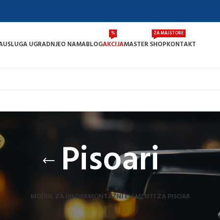
%
ZA MAJSTORE
A
USLUGA UGRADNJE
O NAMA
BLOG
AKCIJA
MASTER SHOP
KONTAKT
Pisoari
MODUL ZA PISOAR
MONTAŽNI ELEMENTI ZA PISOAR