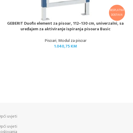
BESPLATNA
DOSTAVA
GEBERIT Duofix element za pisoar, 112–130 cm, univerzalni, sa
uređajem za aktiviranje ispiranja pisoara Basic
Pisoari
,
Modul za pisoar
1.040,75
KM
pći uvjeti
pći uvjeti
oslovanja