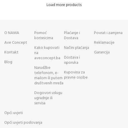
Load more products
O NAMA
Pomoć
Plaćanje i
Povrat i zamjena
korisnicima
Dostava
Ave Concept
Reklamacije
Kako kupovati
Načini plaćanja
Kontakt
Garancija
na
Dostava i
aveconcept.ba
Blog
isporuka
Narudžbe
Kupovina za
telefonom, e-
pravne osobe
mailom ili putem
društvenih mreža
Dogovori uslugu
ugradnje ili
servisa
Opći uvjeti
Opći uvjeti poslovanja