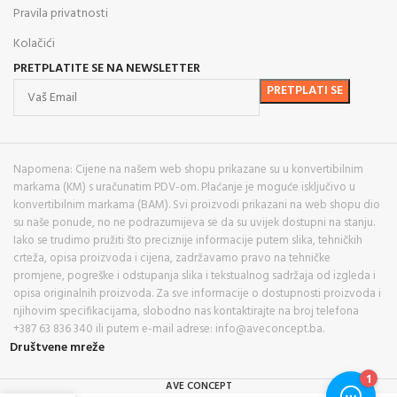
Pravila privatnosti
Kolačići
PRETPLATITE SE NA NEWSLETTER
Napomena: Cijene na našem web shopu prikazane su u konvertibilnim
markama (KM) s uračunatim PDV-om. Plaćanje je moguće isključivo u
konvertibilnim markama (BAM). Svi proizvodi prikazani na web shopu dio
su naše ponude, no ne podrazumijeva se da su uvijek dostupni na stanju.
Iako se trudimo pružiti što preciznije informacije putem slika, tehničkih
crteža, opisa proizvoda i cijena, zadržavamo pravo na tehničke
promjene, pogreške i odstupanja slika i tekstualnog sadržaja od izgleda i
opisa originalnih proizvoda. Za sve informacije o dostupnosti proizvoda i
njihovim specifikacijama, slobodno nas kontaktirajte na broj telefona
+387 63 836 340 ili putem e-mail adrese: info@aveconcept.ba.
Društvene mreže
AVE CONCEPT