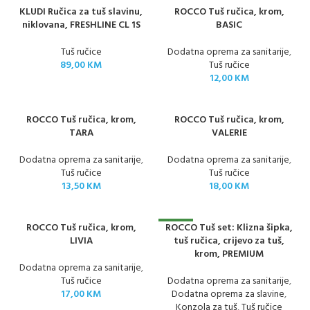
KLUDI Ručica za tuš slavinu,
ROCCO Tuš ručica, krom,
niklovana, FRESHLINE CL 1S
BASIC
Tuš ručice
Dodatna oprema za sanitarije
,
89,00
KM
Tuš ručice
12,00
KM
ROCCO Tuš ručica, krom,
ROCCO Tuš ručica, krom,
TARA
VALERIE
Dodatna oprema za sanitarije
,
Dodatna oprema za sanitarije
,
Tuš ručice
Tuš ručice
13,50
KM
18,00
KM
ROCCO Tuš ručica, krom,
ROCCO Tuš set: Klizna šipka,
NOVO
LIVIA
tuš ručica, crijevo za tuš,
krom, PREMIUM
Dodatna oprema za sanitarije
,
Tuš ručice
Dodatna oprema za sanitarije
,
17,00
KM
Dodatna oprema za slavine
,
Konzola za tuš
,
Tuš ručice