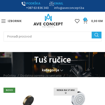
PODRŠKA
EMAIL
+387 63 836 340
info@aveconcept.ba
0
IZBORNIK
0,00
KM
Tuš ručice
kategorije
Početna
Dodatna oprema za sanitarije
Tuš ručice
NOVO
NEMA NA STANJ
U