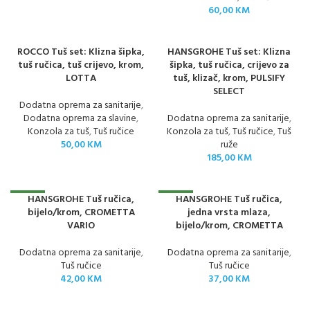
60,00
KM
ROCCO Tuš set: Klizna šipka,
HANSGROHE Tuš set: Klizna
tuš ručica, tuš crijevo, krom,
šipka, tuš ručica, crijevo za
LOTTA
tuš, klizač, krom, PULSIFY
SELECT
Dodatna oprema za sanitarije
,
Dodatna oprema za slavine
,
Dodatna oprema za sanitarije
,
Konzola za tuš
,
Tuš ručice
Konzola za tuš
,
Tuš ručice
,
Tuš
50,00
KM
ruže
185,00
KM
HANSGROHE Tuš ručica,
HANSGROHE Tuš ručica,
NOVO
NOVO
bijelo/krom, CROMETTA
jedna vrsta mlaza,
VARIO
bijelo/krom, CROMETTA
Dodatna oprema za sanitarije
,
Dodatna oprema za sanitarije
,
Tuš ručice
Tuš ručice
42,00
KM
37,00
KM