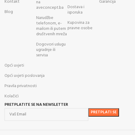
Kontakt
Garancija
na
Dostava i
aveconcept.ba
Blog
isporuka
Narudžbe
Kupovina za
telefonom, e-
pravne osobe
mailom ili putem
društvenih mreža
Dogovori uslugu
ugradnje ili
servisa
Opći uvjeti
Opći uvjeti poslovanja
Pravila privatnosti
Kolačići
PRETPLATITE SE NA NEWSLETTER