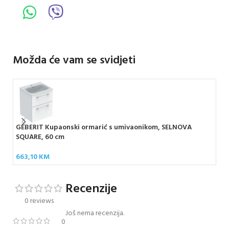
Možda će vam se svidjeti
GEBERIT Kupaonski ormarić s umivaonikom, SELNOVA
D-W
SQUARE, 60 cm
br
663,10
KM
24
Recenzije
0 reviews
Još nema recenzija.
0