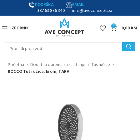
PODRŠKA
EMAIL
+387 63 836 340
info@aveconcept.ba
0
IZBORNIK
0,00
KM
Početna
Dodatna oprema za sanitarije
Tuš ručice
ROCCO Tuš ručica, krom, TARA