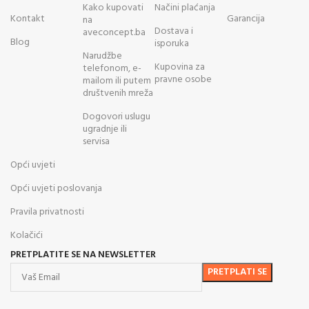
Kako kupovati
Načini plaćanja
Kontakt
Garancija
na
Dostava i
aveconcept.ba
Blog
isporuka
Narudžbe
Kupovina za
telefonom, e-
pravne osobe
mailom ili putem
društvenih mreža
Dogovori uslugu
ugradnje ili
servisa
Opći uvjeti
Opći uvjeti poslovanja
Pravila privatnosti
Kolačići
PRETPLATITE SE NA NEWSLETTER