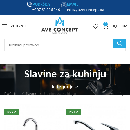
PODRŠKA
EMAIL
+387 63 836 340
info@aveconcept.ba
0
IZBORNIK
0,00
KM
Slavine za kuhinju
kategorije
Početna
Slavine
Slavine za kuhinju
NOVO
NOVO