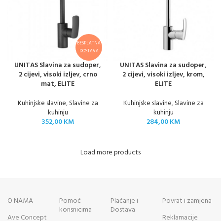
BESPLATNA
DOSTAVA
UNITAS Slavina za sudoper,
UNITAS Slavina za sudoper,
2 cijevi, visoki izljev, crno
2 cijevi, visoki izljev, krom,
mat, ELITE
ELITE
Kuhinjske slavine
,
Slavine za
Kuhinjske slavine
,
Slavine za
kuhinju
kuhinju
352,00
KM
284,00
KM
Load more products
O NAMA
Pomoć
Plaćanje i
Povrat i zamjena
korisnicima
Dostava
Ave Concept
Reklamacije