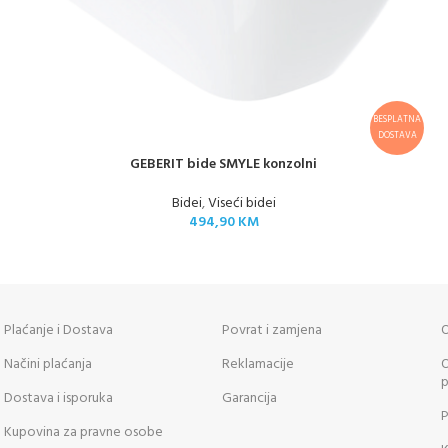
BESPLATNA
DOSTAVA
GEBERIT bide SMYLE konzolni
Bidei
,
Viseći bidei
494,90
KM
Plaćanje i Dostava
Povrat i zamjena
O
Načini plaćanja
Reklamacije
O
p
Dostava i isporuka
Garancija
P
Kupovina za pravne osobe