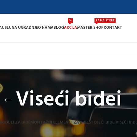
%
ZA MAJSTORE
A
USLUGA UGRADNJE
O NAMA
BLOG
AKCIJA
MASTER SHOP
KONTAKT
Viseći bidei
MODULI ZA BIDE
MONTAŽNI ELEMENTI ZA BIDE
STOJEĆI BIDEI
VISEĆI BIDE