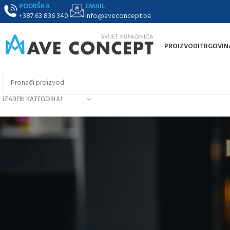
PODRŠKA
EMAIL
+387 63 836 340
info@aveconcept.ba
PROIZVODI
TRGOVIN
IZABERI KATEGORIJU