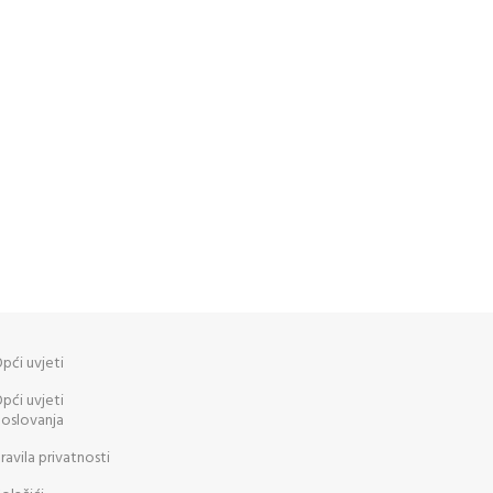
pći uvjeti
pći uvjeti
oslovanja
ravila privatnosti