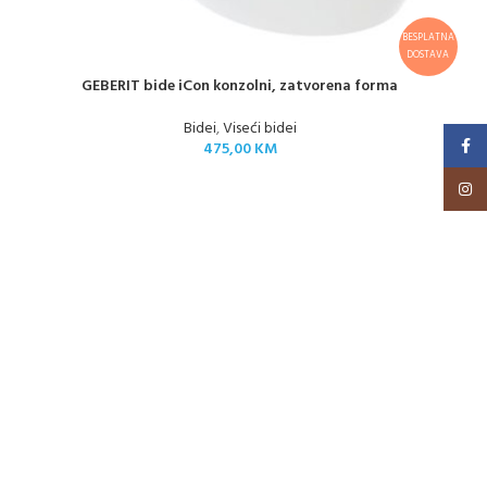
BESPLATNA
DOSTAVA
GEBERIT bide iCon konzolni, zatvorena forma
Bidei
,
Viseći bidei
Faceb
475,00
KM
Insta