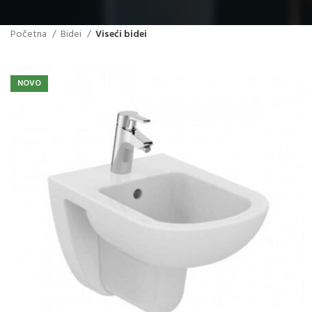
Početna
Bidei
Viseći bidei
NOVO