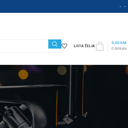
0,00
KM
LISTA ŽELJA
0
Artikala
I