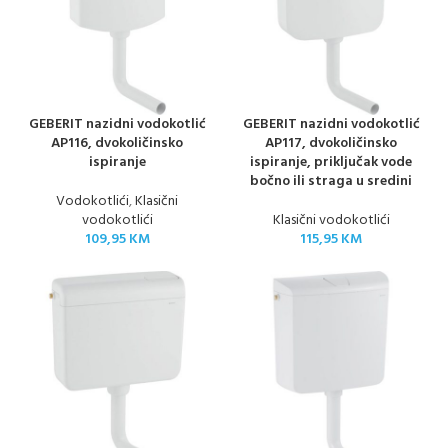
GEBERIT nazidni vodokotlić
GEBERIT nazidni vodokotlić
AP116, dvokoličinsko
AP117, dvokoličinsko
ispiranje
ispiranje, priključak vode
bočno ili straga u sredini
Vodokotlići
,
Klasični
vodokotlići
Klasični vodokotlići
109,95
KM
115,95
KM