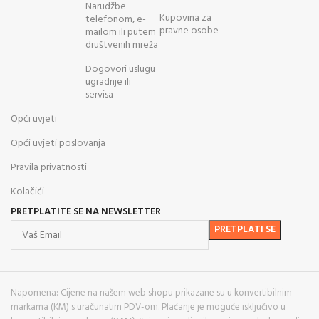
Narudžbe
Kupovina za
telefonom, e-
pravne osobe
mailom ili putem
društvenih mreža
Dogovori uslugu
ugradnje ili
servisa
Opći uvjeti
Opći uvjeti poslovanja
Pravila privatnosti
Kolačići
PRETPLATITE SE NA NEWSLETTER
Napomena: Cijene na našem web shopu prikazane su u konvertibilnim
markama (KM) s uračunatim PDV-om. Plaćanje je moguće isključivo u