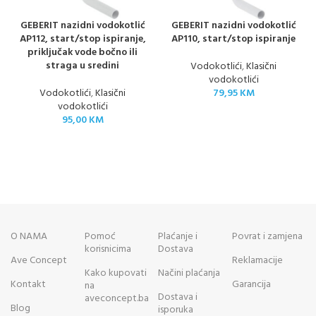
GEBERIT nazidni vodokotlić
GEBERIT nazidni vodokotlić
AP112, start/stop ispiranje,
AP110, start/stop ispiranje
priključak vode bočno ili
straga u sredini
Vodokotlići
,
Klasični
vodokotlići
Vodokotlići
,
Klasični
79,95
KM
vodokotlići
95,00
KM
O NAMA
Pomoć
Plaćanje i
Povrat i zamjena
korisnicima
Dostava
Ave Concept
Reklamacije
Kako kupovati
Načini plaćanja
Kontakt
Garancija
na
Dostava i
aveconcept.ba
Blog
isporuka