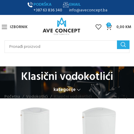
PODRŠKA
EMAIL
+387 63 836 340
info@aveconcept.ba
0
IZBORNIK
0,00
KM
Klasični vodokotlići
kategorije
Početna
Vodokotlići
Klasični vodokotlići