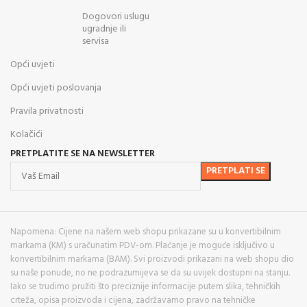
Dogovori uslugu
ugradnje ili
servisa
Opći uvjeti
Opći uvjeti poslovanja
Pravila privatnosti
Kolačići
PRETPLATITE SE NA NEWSLETTER
Napomena: Cijene na našem web shopu prikazane su u konvertibilnim
markama (KM) s uračunatim PDV-om. Plaćanje je moguće isključivo u
konvertibilnim markama (BAM). Svi proizvodi prikazani na web shopu dio
su naše ponude, no ne podrazumijeva se da su uvijek dostupni na stanju.
Iako se trudimo pružiti što preciznije informacije putem slika, tehničkih
crteža, opisa proizvoda i cijena, zadržavamo pravo na tehničke