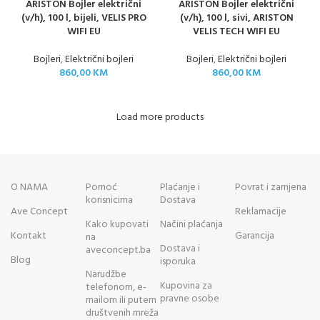
ARISTON Bojler električni
ARISTON Bojler električni
(v/h), 100 l, bijeli, VELIS PRO
(v/h), 100 l, sivi, ARISTON
WIFI EU
VELIS TECH WIFI EU
Bojleri
,
Električni bojleri
Bojleri
,
Električni bojleri
860,00
KM
860,00
KM
Load more products
O NAMA
Pomoć
Plaćanje i
Povrat i zamjena
korisnicima
Dostava
Ave Concept
Reklamacije
Kako kupovati
Načini plaćanja
Kontakt
Garancija
na
Dostava i
aveconcept.ba
Blog
isporuka
Narudžbe
Kupovina za
telefonom, e-
pravne osobe
mailom ili putem
društvenih mreža