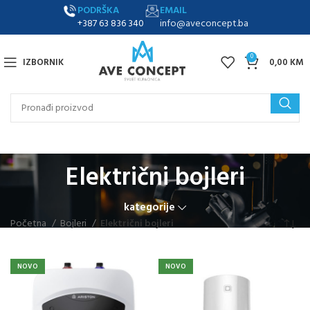
PODRŠKA
EMAIL
+387 63 836 340
info@aveconcept.ba
0
IZBORNIK
0,00
KM
Električni bojleri
kategorije
Početna
Bojleri
Električni bojleri
NOVO
NOVO