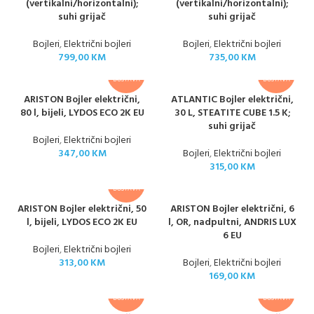
(vertikalni/horizontalni);
(vertikalni/horizontalni);
suhi grijač
suhi grijač
Bojleri
,
Električni bojleri
Bojleri
,
Električni bojleri
799,00
KM
735,00
KM
BESPLATNA
BESPLATNA
DOSTAVA
DOSTAVA
ARISTON Bojler električni,
ATLANTIC Bojler električni,
80 l, bijeli, LYDOS ECO 2K EU
30 L, STEATITE CUBE 1.5 K;
suhi grijač
Bojleri
,
Električni bojleri
347,00
KM
Bojleri
,
Električni bojleri
315,00
KM
BESPLATNA
DOSTAVA
ARISTON Bojler električni, 50
ARISTON Bojler električni, 6
l, bijeli, LYDOS ECO 2K EU
l, OR, nadpultni, ANDRIS LUX
6 EU
Bojleri
,
Električni bojleri
313,00
KM
Bojleri
,
Električni bojleri
169,00
KM
BESPLATNA
BESPLATNA
DOSTAVA
DOSTAVA