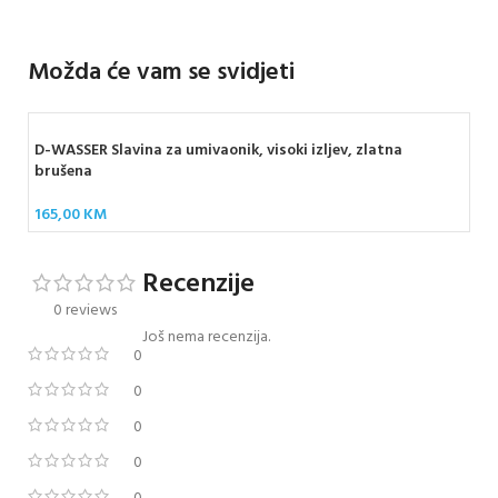
Možda će vam se svidjeti
D-WASSER Slavina za umivaonik, visoki izljev, zlatna
brušena
165,00
KM
Recenzije
0 reviews
Još nema recenzija.
0
0
0
0