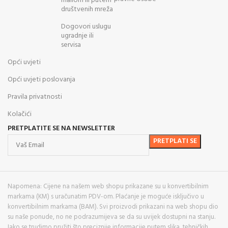
mailom ili putem
društvenih mreža
Dogovori uslugu
ugradnje ili
servisa
Opći uvjeti
Opći uvjeti poslovanja
Pravila privatnosti
Kolačići
PRETPLATITE SE NA NEWSLETTER
Napomena: Cijene na našem web shopu prikazane su u konvertibilnim
markama (KM) s uračunatim PDV-om. Plaćanje je moguće isključivo u
konvertibilnim markama (BAM). Svi proizvodi prikazani na web shopu dio
su naše ponude, no ne podrazumijeva se da su uvijek dostupni na stanju.
Iako se trudimo pružiti što preciznije informacije putem slika, tehničkih