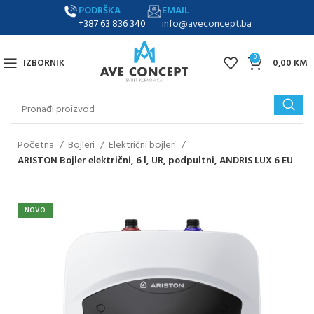
PODRŠKA
EMAIL
+387 63 836 340
info@aveconcept.ba
0
IZBORNIK
0,00
KM
Početna
Bojleri
Električni bojleri
ARISTON Bojler električni, 6 l, UR, podpultni, ANDRIS LUX 6 EU
NOVO