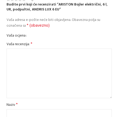
0
Budite prvi koji će recenzirati “ARISTON Bojler električni, 6 l,
UR, podpultni, ANDRIS LUX 6 EU”
Vaša adresa e-pošte neće biti objavljena.
Obavezna polja su
* (obavezno)
označena sa
Vaša ocjena
*
Vaša recenzija:
*
Naziv