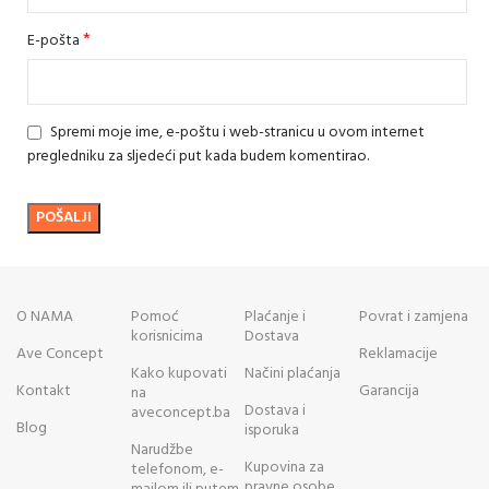
*
E-pošta
Spremi moje ime, e-poštu i web-stranicu u ovom internet
pregledniku za sljedeći put kada budem komentirao.
O NAMA
Pomoć
Plaćanje i
Povrat i zamjena
korisnicima
Dostava
Ave Concept
Reklamacije
Kako kupovati
Načini plaćanja
Kontakt
Garancija
na
Dostava i
aveconcept.ba
Blog
isporuka
Narudžbe
Kupovina za
telefonom, e-
pravne osobe