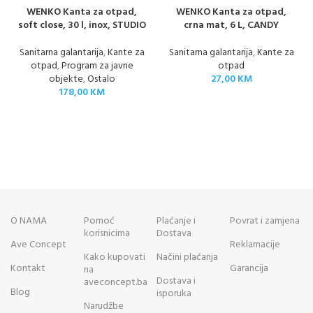
WENKO Kanta za otpad,
WENKO Kanta za otpad,
soft close, 30 l, inox, STUDIO
crna mat, 6 L, CANDY
Sanitarna galantarija
,
Kante za
Sanitarna galantarija
,
Kante za
otpad
,
Program za javne
otpad
objekte
,
Ostalo
27,00
KM
178,00
KM
O NAMA
Pomoć
Plaćanje i
Povrat i zamjena
korisnicima
Dostava
Ave Concept
Reklamacije
Kako kupovati
Načini plaćanja
Kontakt
Garancija
na
Dostava i
aveconcept.ba
Blog
isporuka
Narudžbe