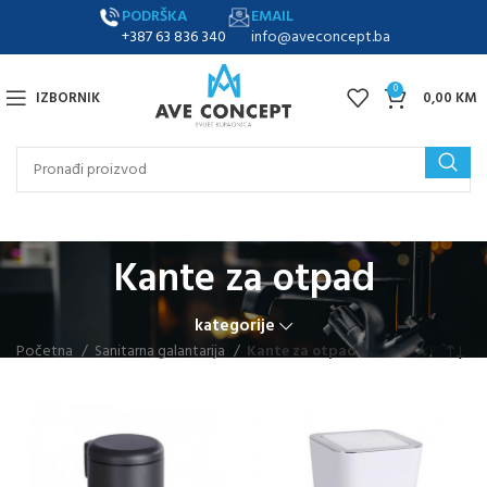
PODRŠKA
EMAIL
+387 63 836 340
info@aveconcept.ba
0
IZBORNIK
0,00
KM
Kante za otpad
kategorije
Početna
Sanitarna galantarija
Kante za otpad