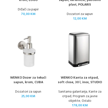
krom, LOGO
sapun, keramički, pastelno
plavi, POLARIS
Držači za papir
70,00
KM
Dozatori za sapun
12,00
KM
WENKO Dozer za tekući
WENKO Kanta za otpad,
sapun, krom, CUBA
soft close, 30 l, inox, STUDIO
Dozatori za sapun
Sanitarna galantarija
,
Kante za
25,00
KM
otpad
,
Program za javne
objekte
,
Ostalo
178,00
KM