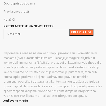
Opći uvjeti poslovanja
Pravila privatnosti
Kolačići
PRETPLATITE SE NA NEWSLETTER
Napomena: Cijene na našem web shopu prikazane su u konvertibilnim
markama (KM) s uračunatim PDV-om. Plaćanje je moguće isključivo u
konvertibilnim markama (BAM). Svi proizvodi prikazani na web shopu dio
su naše ponude, no ne podrazumijeva se da su uvijek dostupni na stanju.
Iako se trudimo pružiti što preciznije informacije putem slika, tehničkih
crteža, opisa proizvoda i cijena, zadržavamo pravo na tehničke
promjene, pogreške i odstupanja slika i tekstualnog sadržaja od izgleda i
opisa originalnih proizvoda. Za sve informacije o dostupnosti proizvoda i
njihovim specifikacijama, slobodno nas kontaktirajte na broj telefona
+387 63 836 340 ili putem e-mail adrese: info@aveconcept.ba.
Društvene mreže