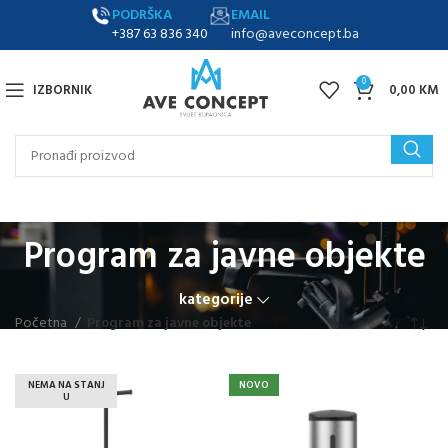
PODRŠKA
EMAIL
+387 63 836 340
info@aveconcept.ba
0
IZBORNIK
0,00
KM
Program za javne objekte
kategorije
Početna
Program za javne objekte
NEMA NA STANJ
NOVO
U