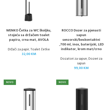
WENKO Četka za WC školjku,
ROCCO Dozer za pjenasti
stojeća sa držačem toalet
sapun
papira, crna mat, AVOLA
senzorski/beskontaktni
,700 ml, inox, baterijski, LED
indikator, krom mat/crno
Držači za papir
,
Toalet četke
32,00
KM
Dozatori za sapun
,
Dozeri za
sapun
99,00
KM
NOVO
NOVO