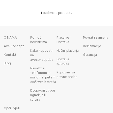
Load more products
O NAMA
Pomoć
Plaćanje i
Povrat i zamjena
korisnicima
Dostava
Ave Concept
Reklamacije
Kako kupovati
Načini plaćanja
Kontakt
Garancija
na
Dostava i
aveconcept.ba
Blog
isporuka
Narudžbe
Kupovina za
telefonom, e-
pravne osobe
mailom ili putem
društvenih mreža
Dogovori uslugu
ugradnje ili
servisa
Opći uvjeti