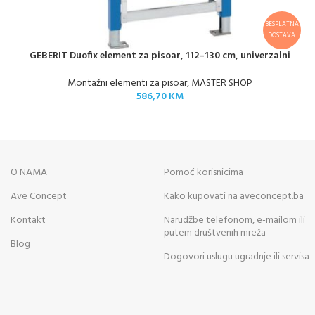
BESPLATNA
DOSTAVA
GEBERIT Duofix element za pisoar, 112–130 cm, univerzalni
Montažni elementi za pisoar
,
MASTER SHOP
586,70
KM
O NAMA
Pomoć korisnicima
Ave Concept
Kako kupovati na aveconcept.ba
Kontakt
Narudžbe telefonom, e-mailom ili
putem društvenih mreža
Blog
Dogovori uslugu ugradnje ili servisa