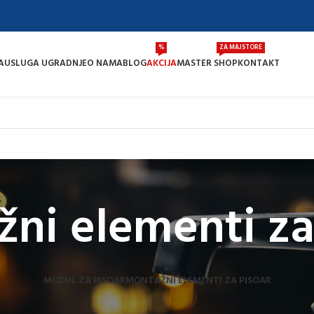
%
ZA MAJSTORE
A
USLUGA UGRADNJE
O NAMA
BLOG
AKCIJA
MASTER SHOP
KONTAKT
ni elementi za
MODUL ZA PISOAR
MONTAŽNI ELEMENTI ZA PISOAR