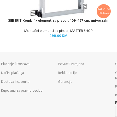
BESPLATNA
DOSTAVA
GEBERIT Kombifix element za pisoar, 109–127 cm, univerzalni
Montažni elementi za pisoar
,
MASTER SHOP
498,00
KM
Plaćanje i Dostava
Povrat i zamjena
O
Načini plaćanja
Reklamacije
O
p
Dostava i isporuka
Garancija
P
Kupovina za pravne osobe
K