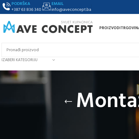
PODRŠKA
EMAIL
+387 63 836 340
info@aveconcept.ba
PROIZVODI
TRGOVIN
IZABERI KATEGORIJU
Montaž