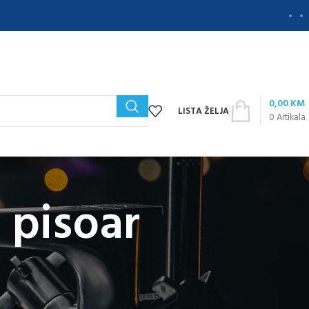
0,00
KM
LISTA ŽELJA
0
Artikala
 pisoar