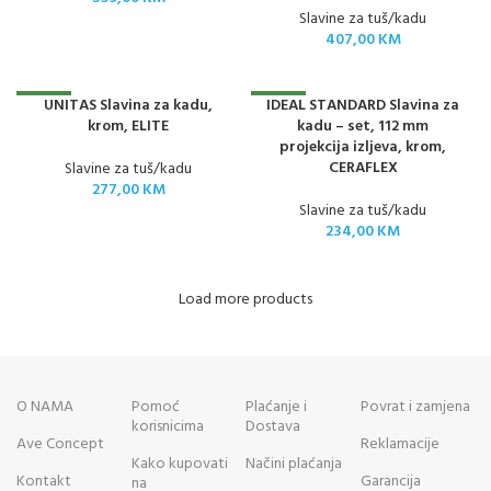
Slavine za tuš/kadu
407,00
KM
UNITAS Slavina za kadu,
IDEAL STANDARD Slavina za
NOVO
NOVO
krom, ELITE
kadu – set, 112 mm
projekcija izljeva, krom,
CERAFLEX
Slavine za tuš/kadu
277,00
KM
Slavine za tuš/kadu
234,00
KM
Load more products
O NAMA
Pomoć
Plaćanje i
Povrat i zamjena
korisnicima
Dostava
Ave Concept
Reklamacije
Kako kupovati
Načini plaćanja
Kontakt
Garancija
na