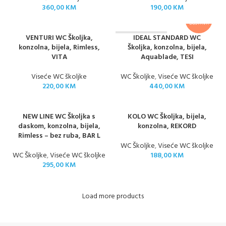
360,00
KM
190,00
KM
BESPLATNA
DOSTAVA
VENTURI WC Školjka,
IDEAL STANDARD WC
NEMA NA STANJ
U
konzolna, bijela, Rimless,
Školjka, konzolna, bijela,
VITA
Aquablade, TESI
Viseće WC školjke
WC Školjke
,
Viseće WC školjke
220,00
KM
440,00
KM
NEW LINE WC Školjka s
KOLO WC Školjka, bijela,
daskom, konzolna, bijela,
konzolna, REKORD
Rimless – bez ruba, BAR L
WC Školjke
,
Viseće WC školjke
WC Školjke
,
Viseće WC školjke
188,00
KM
295,00
KM
Load more products