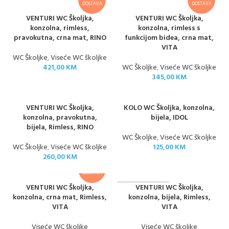
DOSTAVA
DOSTAVA
VENTURI WC Školjka,
VENTURI WC Školjka,
konzolna, rimless,
konzolna, rimless s
pravokutna, crna mat, RINO
funkcijom bidea, crna mat,
VITA
WC Školjke
,
Viseće WC školjke
421,00
KM
WC Školjke
,
Viseće WC školjke
345,00
KM
VENTURI WC Školjka,
KOLO WC Školjka, konzolna,
konzolna, pravokutna,
bijela, IDOL
bijela, Rimless, RINO
WC Školjke
,
Viseće WC školjke
WC Školjke
,
Viseće WC školjke
125,00
KM
260,00
KM
BESPLATNA
DOSTAVA
VENTURI WC Školjka,
VENTURI WC Školjka,
NEMA NA STANJ
U
konzolna, crna mat, Rimless,
konzolna, bijela, Rimless,
VITA
VITA
Viseće WC školjke
Viseće WC školjke