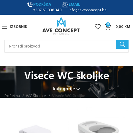
PODRŠKA
EMAIL
+387 63 836 340
info@aveconcept.ba
0
IZBORNIK
0,00
KM
Viseće WC školjke
kategorije
Početna
WC Školjke
Viseće WC školjke