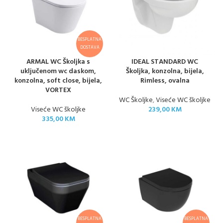
BESPLATNA
DOSTAVA
ARMAL WC Školjka s
IDEAL STANDARD WC
uključenom wc daskom,
Školjka, konzolna, bijela,
konzolna, soft close, bijela,
Rimless, ovalna
VORTEX
WC Školjke
,
Viseće WC školjke
Viseće WC školjke
239,00
KM
335,00
KM
BESPLATNA
BESPLATNA