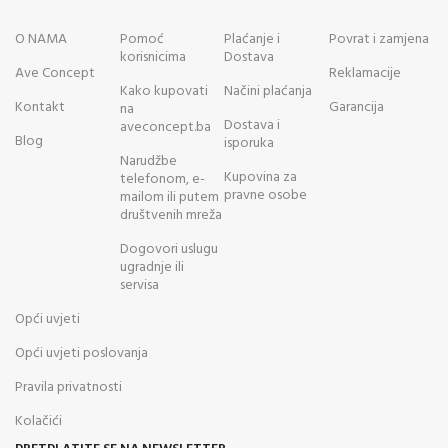
O NAMA
Pomoć
Plaćanje i
Povrat i zamjena
korisnicima
Dostava
Ave Concept
Reklamacije
Kako kupovati
Načini plaćanja
Kontakt
Garancija
na
Dostava i
aveconcept.ba
Blog
isporuka
Narudžbe
Kupovina za
telefonom, e-
pravne osobe
mailom ili putem
društvenih mreža
Dogovori uslugu
ugradnje ili
servisa
Opći uvjeti
Opći uvjeti poslovanja
Pravila privatnosti
Kolačići