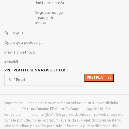
društvenih mreža
Dogovori uslugu
ugradnje ili
servisa
Opći uvjeti
Opći uvjeti poslovanja
Pravila privatnosti
Kolačići
PRETPLATITE SE NA NEWSLETTER
Napomena: Cijene na našem web shopu prikazane su u konvertibilnim
markama (KM) s uračunatim PDV-om. Plaćanje je moguće isključivo u
konvertibilnim markama (BAM). Svi proizvodi prikazani na web shopu dio
su naše ponude, no ne podrazumijeva se da su uvijek dostupni na stanju.
Iako se trudimo pružiti što preciznije informacije putem slika, tehničkih