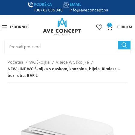
PODRŠKA
EMAIL
+387 63 836 340
info@aveconcept.ba
0
IZBORNIK
0,00
KM
Početna
WC Školjke
Viseće WC školjke
NEW LINE WC Školjka s daskom, konzolna, bijela, Rimless –
bez ruba, BAR L