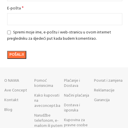
*
E-pošta
Spremi moje ime, e-poštu i web-stranicu u ovom internet
pregledniku za sljedeći put kada budem komentirao.
O NAMA
Pomoć
Plaćanje i
Povrat i zamjena
korisnicima
Dostava
Ave Concept
Reklamacije
Kako kupovati
Načini plaćanja
Kontakt
Garancija
na
Dostava i
aveconcept.ba
Blog
isporuka
Narudžbe
Kupovina za
telefonom, e-
pravne osobe
mailom ili putem