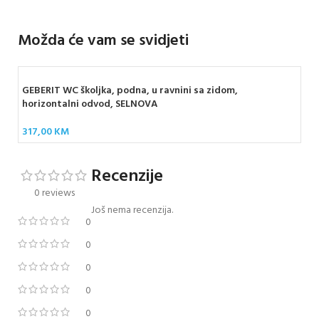
Možda će vam se svidjeti
GEBERIT WC školjka, podna, u ravnini sa zidom,
horizontalni odvod, SELNOVA
317,00
KM
Recenzije
0 reviews
Još nema recenzija.
0
0
0
0
0