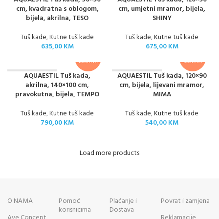
U
cm, kvadratna s oblogom,
cm, umjetni mramor, bijela,
bijela, akrilna, TESO
SHINY
Tuš kade
,
Kutne tuš kade
Tuš kade
,
Kutne tuš kade
635,00
KM
675,00
KM
BESPLATNA
BESPLATNA
DOSTAVA
DOSTAVA
AQUAESTIL Tuš kada,
AQUAESTIL Tuš kada, 120×90
NEMA NA STANJ
NEMA NA STANJ
U
U
akrilna, 140×100 cm,
cm, bijela, lijevani mramor,
pravokutna, bijela, TEMPO
MIMA
Tuš kade
,
Kutne tuš kade
Tuš kade
,
Kutne tuš kade
790,00
KM
540,00
KM
Load more products
O NAMA
Pomoć
Plaćanje i
Povrat i zamjena
korisnicima
Dostava
Ave Concept
Reklamacije