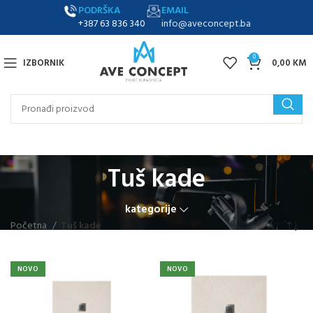
PODRŠKA
EMAIL
+387 63 836 340
info@aveconcept.ba
0
IZBORNIK
0,00
KM
Tuš kade
kategorije
Početna
Tuš kade
NOVO
NOVO