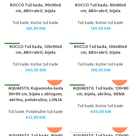
ROCCO Tuš kada, 90x90x6
ROCCO Tuš kada, 80x80x6
cm, ABS+akril, bijela
cm, ABS+akril, bijela
Tuš kade
,
Kutne tuš kade
Tuš kade
,
Kutne tuš kade
165,00
KM
145,00
KM
ROCCO Tuš kada, 120x90x6
ROCCO Tuš kada, 100x80x6
NOVO
NOVO
cm, ABS+akril, bijela
cm, ABS+akril, bijela
Tuš kade
,
Kutne tuš kade
Tuš kade
,
Kutne tuš kade
240,00
KM
190,00
KM
BESPLATNA
BESPLATNA
DOSTAVA
DOSTAVA
AQUAESTIL Kupaonska kada
AQUAESTIL Tuš kada, 120×80
NOVO
NOVO
90×90 cm, bijela s oblogom,
cm, bijela, akrilna, SIENA
akrilna, polukružna, LONJA
Tuš kade
,
Kutne tuš kade
Tuš kade
,
Polukružne tuš kade
445,00
KM
412,00
KM
BESPLATNA
BESPLATNA
DOSTAVA
DOSTAVA
AQUAESTIL Tuš kada, 90×90
AQUAESTIL Tuš kada, 120×90
NEMA NA STANJ