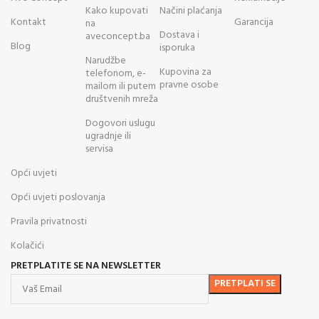
Kako kupovati
Načini plaćanja
Kontakt
Garancija
na
Dostava i
aveconcept.ba
Blog
isporuka
Narudžbe
Kupovina za
telefonom, e-
pravne osobe
mailom ili putem
društvenih mreža
Dogovori uslugu
ugradnje ili
servisa
Opći uvjeti
Opći uvjeti poslovanja
Pravila privatnosti
Kolačići
PRETPLATITE SE NA NEWSLETTER