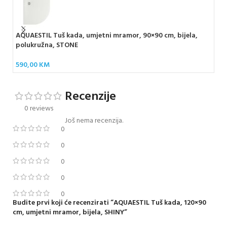
AQUAESTIL Tuš kada, umjetni mramor, 90×90 cm, bijela,
TER
polukružna, STONE
33
590,00
KM
Recenzije
0 reviews
Još nema recenzija.
0
0
0
0
0
Budite prvi koji će recenzirati “AQUAESTIL Tuš kada, 120×90
cm, umjetni mramor, bijela, SHINY”