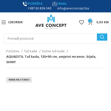
PODRŠKA
EMAIL
+387 63 836 340
info@aveconcept.ba
0
IZBORNIK
0,00
KM
Početna
Tuš kade
Kutne tuš kade
AQUAESTIL Tuš kada, 120×90 cm, umjetni mramor, bijela,
SHINY
NEMA NA STANJU