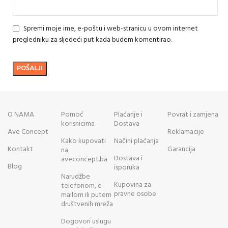
Spremi moje ime, e-poštu i web-stranicu u ovom internet
pregledniku za sljedeći put kada budem komentirao.
O NAMA
Pomoć
Plaćanje i
Povrat i zamjena
korisnicima
Dostava
Ave Concept
Reklamacije
Kako kupovati
Načini plaćanja
Kontakt
Garancija
na
Dostava i
aveconcept.ba
Blog
isporuka
Narudžbe
Kupovina za
telefonom, e-
pravne osobe
mailom ili putem
društvenih mreža
Dogovori uslugu