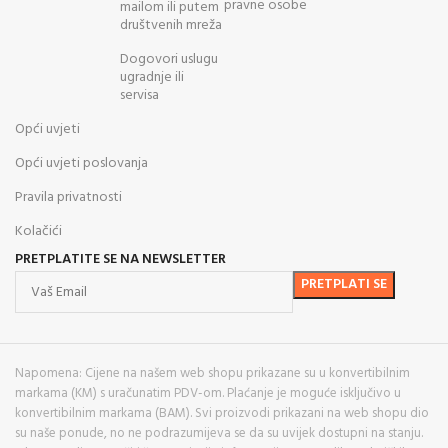
pravne osobe
mailom ili putem
društvenih mreža
Dogovori uslugu
ugradnje ili
servisa
Opći uvjeti
Opći uvjeti poslovanja
Pravila privatnosti
Kolačići
PRETPLATITE SE NA NEWSLETTER
Napomena: Cijene na našem web shopu prikazane su u konvertibilnim
markama (KM) s uračunatim PDV-om. Plaćanje je moguće isključivo u
konvertibilnim markama (BAM). Svi proizvodi prikazani na web shopu dio
su naše ponude, no ne podrazumijeva se da su uvijek dostupni na stanju.