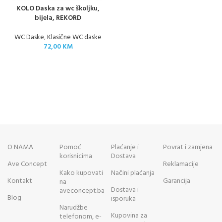
KOLO Daska za wc školjku,
bijela, REKORD
WC Daske
,
Klasične WC daske
72,00
KM
O NAMA
Pomoć
Plaćanje i
Povrat i zamjena
korisnicima
Dostava
Ave Concept
Reklamacije
Kako kupovati
Načini plaćanja
Kontakt
Garancija
na
Dostava i
aveconcept.ba
Blog
isporuka
Narudžbe
Kupovina za
telefonom, e-