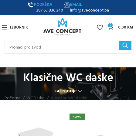
PODRŠKA
EMAIL
+387 63 836 340
info@aveconcept.ba
0
IZBORNIK
0,00
KM
Klasične WC daske
kategorije
Početna
WC Daske
Klasične WC daske
NOVO