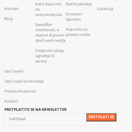
Kako kupovati
Načini plaćanja
Kontakt
Garancija
na
Dostava i
aveconcept.ba
Blog
isporuka
Narudžbe
Kupovina za
telefonom, e-
pravne osobe
mailom ili putem
društvenih mreža
Dogovori uslugu
ugradnje ili
servisa
Opći uvjeti
Opći uvjeti poslovanja
Pravila privatnosti
Kolačići
PRETPLATITE SE NA NEWSLETTER