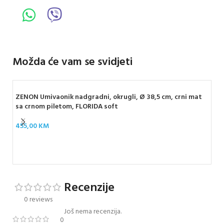
Možda će vam se svidjeti
ZENON Umivaonik nadgradni, okrugli, Ø 38,5 cm, crni mat
sa crnom piletom, FLORIDA soft
455,00
KM
STO
LU
26
Recenzije
0 reviews
Još nema recenzija.
0