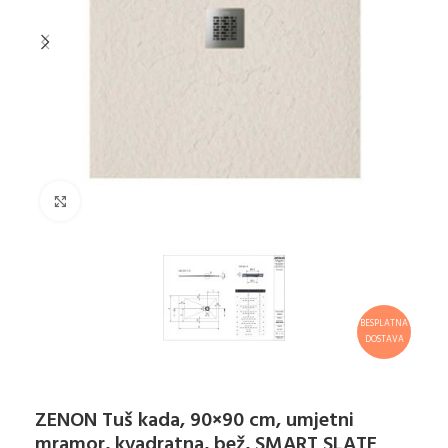
Klikni za uvećanje
BESPLATNA
DOSTAVA
ZENON Tuš kada, 90×90 cm, umjetni
mramor, kvadratna, bež, SMART SLATE