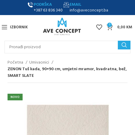
PODRŠKA
EMAIL
+387 63 836 340
info@aveconcept.ba
0
IZBORNIK
0,00
KM
Početna
Umivaonici
ZENON Tuš kada, 90×90 cm, umjetni mramor, kvadratna, bež,
SMART SLATE
NOVO