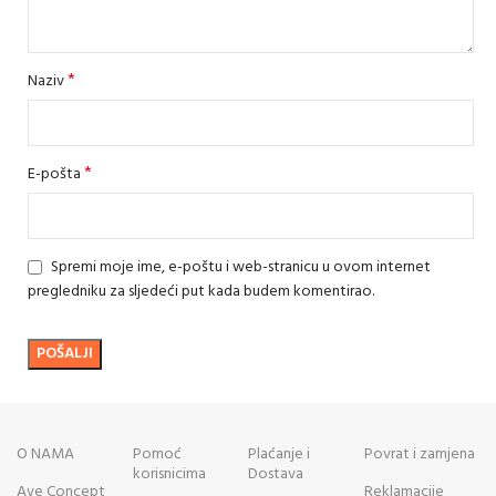
*
Naziv
*
E-pošta
Spremi moje ime, e-poštu i web-stranicu u ovom internet
pregledniku za sljedeći put kada budem komentirao.
O NAMA
Pomoć
Plaćanje i
Povrat i zamjena
korisnicima
Dostava
Ave Concept
Reklamacije