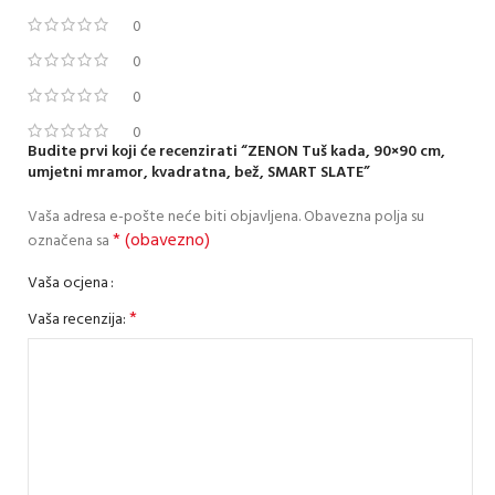
0
0
0
0
Budite prvi koji će recenzirati “ZENON Tuš kada, 90×90 cm,
umjetni mramor, kvadratna, bež, SMART SLATE”
Vaša adresa e-pošte neće biti objavljena.
Obavezna polja su
* (obavezno)
označena sa
Vaša ocjena
*
Vaša recenzija: