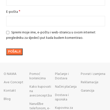
*
E-pošta
Spremi moje ime, e-poštu i web-stranicu u ovom internet
pregledniku za sljedeći put kada budem komentirao.
O NAMA
Pomoć
Plaćanje i
Povrat i zamjena
korisnicima
Dostava
Ave Concept
Reklamacije
Kako kupovati
Načini plaćanja
Kontakt
Garancija
na
Dostava i
aveconcept.ba
Blog
isporuka
Narudžbe
Kupovina za
telefonom, e-