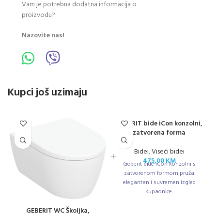
Vam je potrebna dodatna informacija o
proizvodu?
Nazovite nas!
Kupci još uzimaju
GEBERIT bide iCon konzolni,
zatvorena forma
Bidei
,
Viseći bidei
475,00
KM
Geberit bide iCon konzolni s
zatvorenom formom pruža
elegantan i suvremen izgled
kupaonice.
GEBERIT WC Školjka,