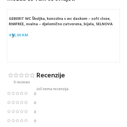
GEBERIT WC Školjka, konzolna s wc daskom – soft close,
RIMFREE, ovalna – djelomično zatvorena, bijela, SELNOVA
495,00
KM
GEB
SQ
35
Recenzije
0 reviews
Još nema recenzija.
0
0
0
0