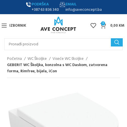
PODRŠKA
EMAIL
+387 63 836 340
info@aveconcept.ba
0
IZBORNIK
0,00
KM
Početna
WC Školjke
Viseće WC školjke
GEBERIT WC Školjka, konzolna s WC Daskom, zatvorena
forma, Rimfree, bijela, iCon