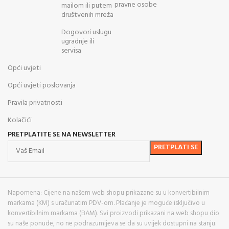
pravne osobe
mailom ili putem
društvenih mreža
Dogovori uslugu
ugradnje ili
servisa
Opći uvjeti
Opći uvjeti poslovanja
Pravila privatnosti
Kolačići
PRETPLATITE SE NA NEWSLETTER
Napomena: Cijene na našem web shopu prikazane su u konvertibilnim
markama (KM) s uračunatim PDV-om. Plaćanje je moguće isključivo u
konvertibilnim markama (BAM). Svi proizvodi prikazani na web shopu dio
su naše ponude, no ne podrazumijeva se da su uvijek dostupni na stanju.