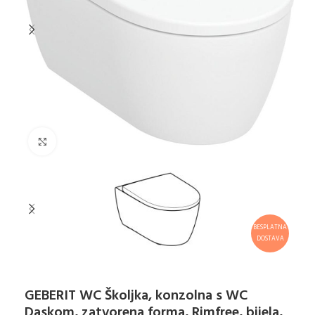
Klikni za uvećanje
BESPLATNA
DOSTAVA
GEBERIT WC Školjka, konzolna s WC
Daskom, zatvorena forma, Rimfree, bijela,