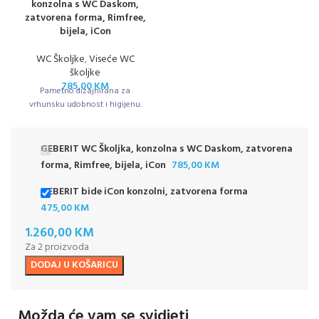
konzolna s WC Daskom,
zatvorena forma, Rimfree,
bijela, iCon
WC Školjke
,
Viseće WC
školjke
785,00
KM
Pametno dizajnirana za
vrhunsku udobnost i higijenu.
GEBERIT WC Školjka, konzolna s WC Daskom, zatvorena
forma, Rimfree, bijela, iCon
785,00
KM
GEBERIT bide iCon konzolni, zatvorena forma
475,00
KM
1.260,00
KM
Za 2 proizvoda
DODAJ U KOŠARICU
Možda će vam se svidjeti