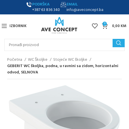
PODRŠKA
EMAIL
+387 63 836 340
info@aveconcept.ba
0
IZBORNIK
0,00
KM
Početna
WC Školjke
Stojeće WC školjke
GEBERIT WC školjka, podna, u ravnini sa zidom, horizontalni
odvod, SELNOVA