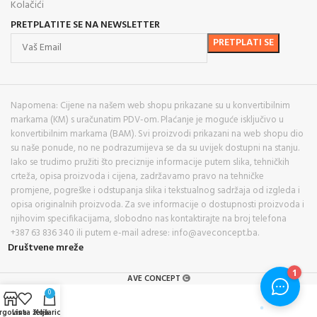
Kolačići
PRETPLATITE SE NA NEWSLETTER
Napomena: Cijene na našem web shopu prikazane su u konvertibilnim
markama (KM) s uračunatim PDV-om. Plaćanje je moguće isključivo u
konvertibilnim markama (BAM). Svi proizvodi prikazani na web shopu dio
su naše ponude, no ne podrazumijeva se da su uvijek dostupni na stanju.
Iako se trudimo pružiti što preciznije informacije putem slika, tehničkih
crteža, opisa proizvoda i cijena, zadržavamo pravo na tehničke
promjene, pogreške i odstupanja slika i tekstualnog sadržaja od izgleda i
opisa originalnih proizvoda. Za sve informacije o dostupnosti proizvoda i
njihovim specifikacijama, slobodno nas kontaktirajte na broj telefona
+387 63 836 340 ili putem e-mail adrese: info@aveconcept.ba.
Društvene mreže
AVE CONCEPT
0
rgovina
Lista želja
Košarica