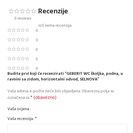
Recenzije
0 reviews
Još nema recenzija.
0
0
0
0
0
Budite prvi koji će recenzirati “GEBERIT WC školjka, podna, u
ravnini sa zidom, horizontalni odvod, SELNOVA”
Vaša adresa e-pošte neće biti objavljena.
Obavezna polja su
* (obavezno)
označena sa
Vaša ocjena
*
Vaša recenzija: