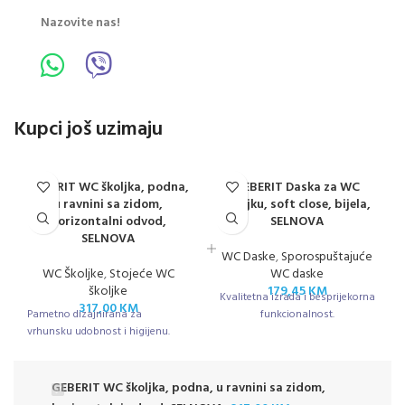
Nazovite nas!
Kupci još uzimaju
GEBERIT WC školjka, podna,
GEBERIT Daska za WC
u ravnini sa zidom,
Školjku, soft close, bijela,
horizontalni odvod,
SELNOVA
SELNOVA
WC Daske
,
Sporospuštajuće
WC Školjke
,
Stojeće WC
WC daske
školjke
179,45
KM
Kvalitetna izrada i besprijekorna
317,00
KM
Pametno dizajnirana za
funkcionalnost.
vrhunsku udobnost i higijenu.
GEBERIT WC školjka, podna, u ravnini sa zidom,