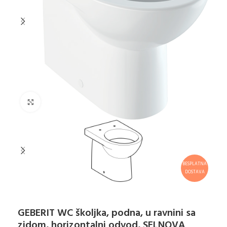
Klikni za uvećanje
BESPLATNA
DOSTAVA
GEBERIT WC školjka, podna, u ravnini sa
zidom, horizontalni odvod, SELNOVA