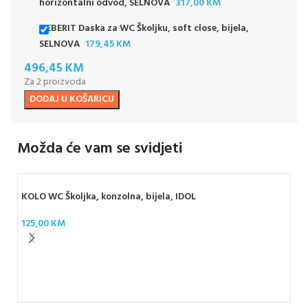
horizontalni odvod, SELNOVA
317,00
KM
GEBERIT Daska za WC Školjku, soft close, bijela,
SELNOVA
179,45
KM
496,45
KM
Za 2 proizvoda
DODAJ U KOŠARICU
Možda će vam se svidjeti
KOLO WC Školjka, konzolna, bijela, IDOL
125,00
KM
GEB
for
78