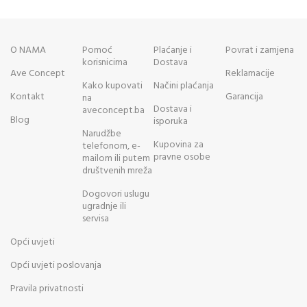
O NAMA
Pomoć
Plaćanje i
Povrat i zamjena
korisnicima
Dostava
Ave Concept
Reklamacije
Kako kupovati
Načini plaćanja
Kontakt
Garancija
na
Dostava i
aveconcept.ba
Blog
isporuka
Narudžbe
Kupovina za
telefonom, e-
pravne osobe
mailom ili putem
društvenih mreža
Dogovori uslugu
ugradnje ili
servisa
Opći uvjeti
Opći uvjeti poslovanja
Pravila privatnosti