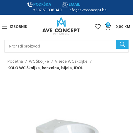
PODRŠKA
EMAIL
+387 63 836 340
info@aveconcept.ba
0
IZBORNIK
0,00
KM
Početna
WC Školjke
Viseće WC školjke
KOLO WC Školjka, konzolna, bijela, IDOL