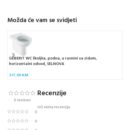
Možda će vam se svidjeti
GEBERIT WC školjka, podna, u ravnini sa zidom,
GEB
horizontalni odvod, SELNOVA
RIM
317,00
KM
49
Recenzije
0 reviews
Još nema recenzija.
0
0