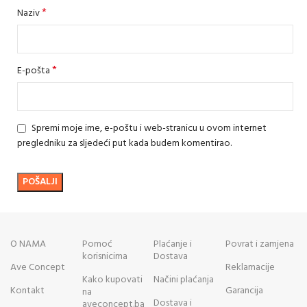
*
Naziv
*
E-pošta
Spremi moje ime, e-poštu i web-stranicu u ovom internet
pregledniku za sljedeći put kada budem komentirao.
O NAMA
Pomoć
Plaćanje i
Povrat i zamjena
korisnicima
Dostava
Ave Concept
Reklamacije
Kako kupovati
Načini plaćanja
Kontakt
Garancija
na
Dostava i
aveconcept.ba