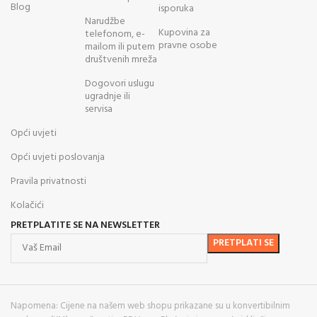
Blog
isporuka
Narudžbe
Kupovina za
telefonom, e-
pravne osobe
mailom ili putem
društvenih mreža
Dogovori uslugu
ugradnje ili
servisa
Opći uvjeti
Opći uvjeti poslovanja
Pravila privatnosti
Kolačići
PRETPLATITE SE NA NEWSLETTER
Napomena: Cijene na našem web shopu prikazane su u konvertibilnim