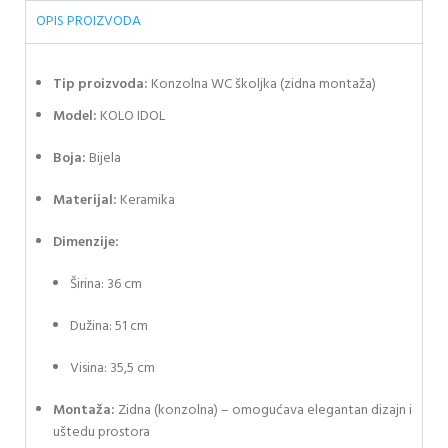
OPIS PROIZVODA
Tip proizvoda:
Konzolna WC školjka (zidna montaža)
Model:
KOLO IDOL
Boja:
Bijela
Materijal:
Keramika
Dimenzije:
Širina: 36 cm
Dužina: 51 cm
Visina: 35,5 cm
Montaža:
Zidna (konzolna) – omogućava elegantan dizajn i
uštedu prostora