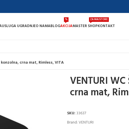
%
ZA MAJSTORE
A
USLUGA UGRADNJE
O NAMA
BLOG
AKCIJA
MASTER SHOP
KONTAKT
 konzolna, crna mat, Rimless, VITA
VENTURI WC Š
crna mat, Rim
SKU:
33637
Brand:
VENTURI