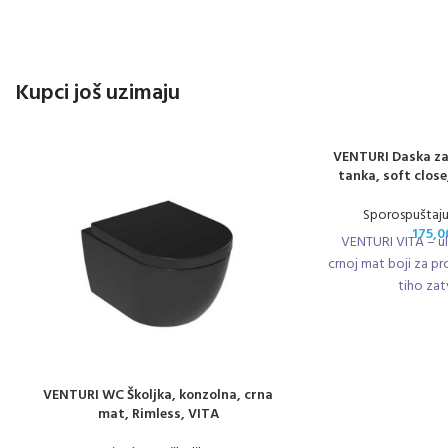
Kupci još uzimaju
VENTURI Daska za 
tanka, soft clos
Sporospuštaj
175,
VENTURI VITA – ul
crnoj mat boji za pro
tiho zat
VENTURI WC Školjka, konzolna, crna
mat, Rimless, VITA