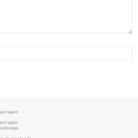
pći uvjeti
pći uvjeti
oslovanja