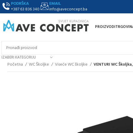
PODRŠKA
EMAIL
+387 63 836 340
info@aveconcept.ba
PROIZVODI
TRGOVIN
IZABERI KATEGORIJU
Početna
WC Školjke
Viseće WC školjke
VENTURI WC Školjka,