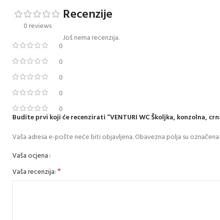
Recenzije
0 reviews
Još nema recenzija.
0
0
0
0
0
Budite prvi koji će recenzirati “VENTURI WC Školjka, konzolna, cr
Vaša adresa e-pošte neće biti objavljena.
Obavezna polja su označena
Vaša ocjena
*
Vaša recenzija: