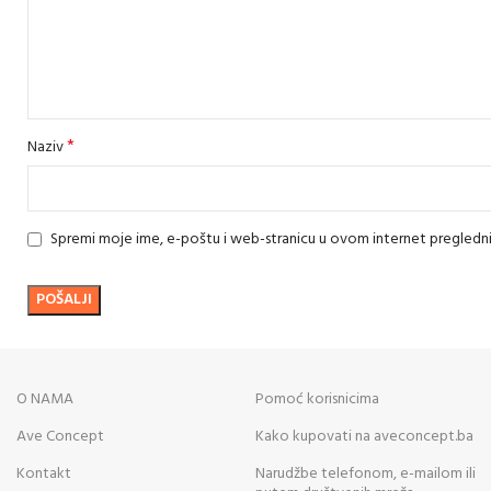
*
Naziv
Spremi moje ime, e-poštu i web-stranicu u ovom internet pregledn
O NAMA
Pomoć korisnicima
Ave Concept
Kako kupovati na aveconcept.ba
Kontakt
Narudžbe telefonom, e-mailom ili