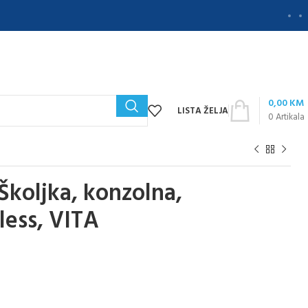
0,00
KM
LISTA ŽELJA
0
Artikala
koljka, konzolna,
less, VITA