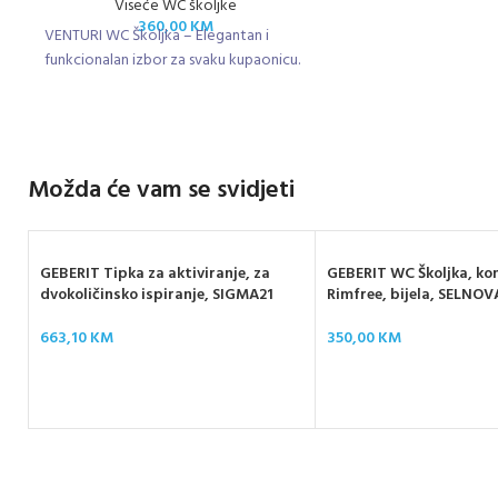
Viseće WC školjke
360,00
KM
VENTURI WC Školjka – Elegantan i
funkcionalan izbor za svaku kupaonicu.
Možda će vam se svidjeti
GEBERIT Tipka za aktiviranje, za
GEBERIT WC Školjka, ko
dvokoličinsko ispiranje, SIGMA21
Rimfree, bijela, SELNO
663,10
KM
350,00
KM