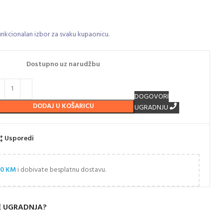
nkcionalan izbor za svaku kupaonicu.
Dostupno uz narudžbu
DOGOVORI
DODAJ U KOŠARICU
UGRADNJU
Usporedi
00
KM
i dobivate besplatnu dostavu.
E UGRADNJA?