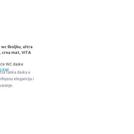
wc školjku, ultra
e, crna mat, VITA
uće WC daske
00
KM
tra tanka daska u
finjenu eleganciju i
varanje.