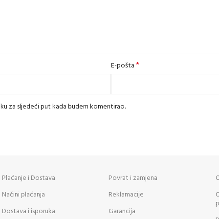
*
E-pošta
iku za sljedeći put kada budem komentirao.
Plaćanje i Dostava
Povrat i zamjena
O
Načini plaćanja
Reklamacije
O
p
Dostava i isporuka
Garancija