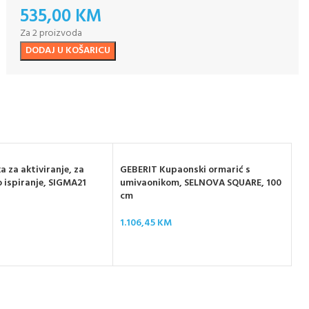
535,00
KM
Za 2 proizvoda
DODAJ U KOŠARICU
 za aktiviranje, za
GEBERIT Kupaonski ormarić s
o ispiranje, SIGMA21
umivaonikom, SELNOVA SQUARE, 100
cm
GE
1.106,45
KM
da
38