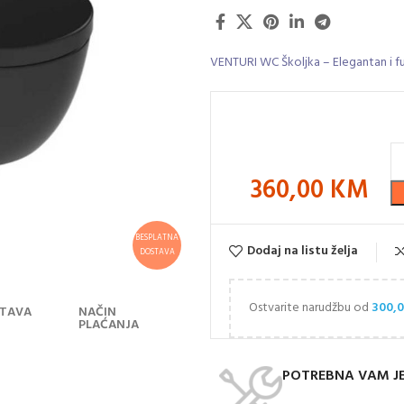
VENTURI WC Školjka – Elegantan i fu
360,00
KM
BESPLATNA
Dodaj na listu želja
DOSTAVA
Ostvarite narudžbu od
300,
TAVA
NAČIN
PLAĆANJA
POTREBNA VAM J