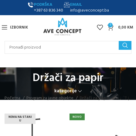
PODRŠKA
EMAIL
+387 63 836 340
info@aveconcept.ba
0
IZBORNIK
0,00
KM
Držači za papir
kategorije
Početna
Program za javne objekte
Držači za papir
NEMA NA STANJ
NOVO
U