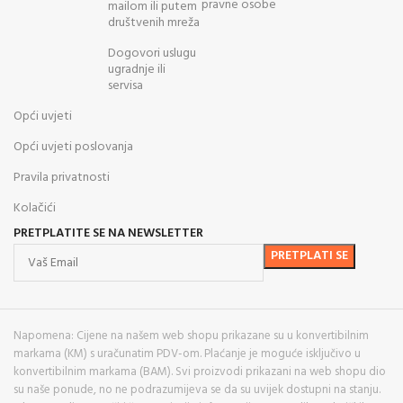
pravne osobe
mailom ili putem
društvenih mreža
Dogovori uslugu
ugradnje ili
servisa
Opći uvjeti
Opći uvjeti poslovanja
Pravila privatnosti
Kolačići
PRETPLATITE SE NA NEWSLETTER
Napomena: Cijene na našem web shopu prikazane su u konvertibilnim
markama (KM) s uračunatim PDV-om. Plaćanje je moguće isključivo u
konvertibilnim markama (BAM). Svi proizvodi prikazani na web shopu dio
su naše ponude, no ne podrazumijeva se da su uvijek dostupni na stanju.