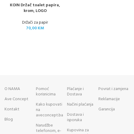
KOIN Držač toalet papira,
krom, LOGO
Držači za papir
70,00
KM
O NAMA
Pomoć
Plaćanje i
Povrat i zamjena
korisnicima
Dostava
Ave Concept
Reklamacije
Kako kupovati
Načini plaćanja
Kontakt
Garancija
na
Dostava i
aveconcept.ba
Blog
isporuka
Narudžbe
Kupovina za
telefonom, e-