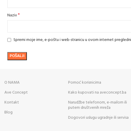
*
Naziv
Spremi moje ime, e-poštu i web-stranicu u ovom internet pregledn
O NAMA
Pomoć korisnicima
Ave Concept
Kako kupovati na aveconcept.ba
Kontakt
Narudžbe telefonom, e-mailom ili
putem društvenih mreža
Blog
Dogovori uslugu ugradnje ili servisa