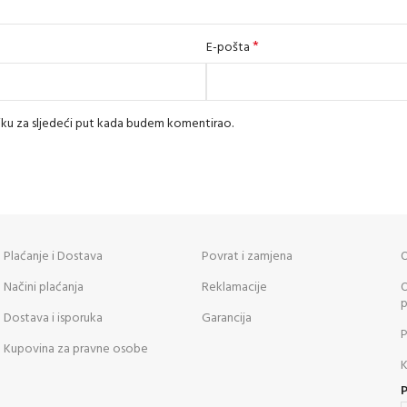
*
E-pošta
iku za sljedeći put kada budem komentirao.
Plaćanje i Dostava
Povrat i zamjena
O
Načini plaćanja
Reklamacije
O
p
Dostava i isporuka
Garancija
P
Kupovina za pravne osobe
K