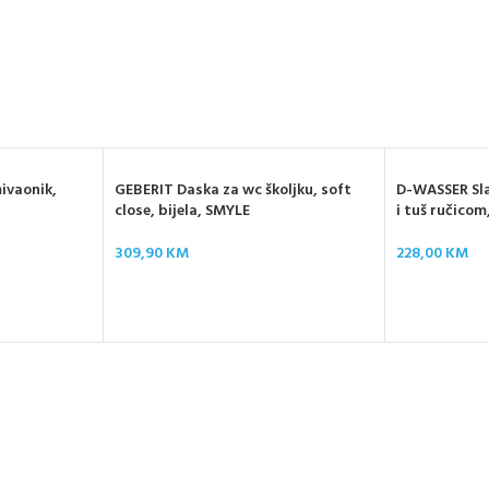
ivaonik,
GEBERIT Daska za wc školjku, soft
D-WASSER Sla
close, bijela, SMYLE
i tuš ručicom
309,90
KM
228,00
KM