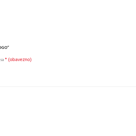
LOGO”
* (obavezno)
 sa