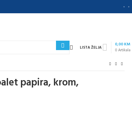
0,00
KM
LISTA ŽELJA
0
Artikala
alet papira, krom,