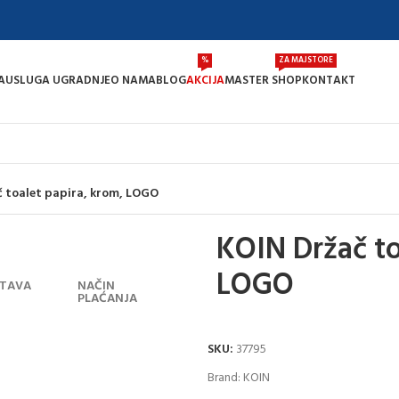
%
ZA MAJSTORE
A
USLUGA UGRADNJE
O NAMA
BLOG
AKCIJA
MASTER SHOP
KONTAKT
 toalet papira, krom, LOGO
KOIN Držač to
LOGO
TAVA
NAČIN
PLAĆANJA
SKU:
37795
Brand:
KOIN