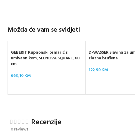
Možda će vam se svidjeti
GEBERIT Kupaonski ormarić s
D-WASSER Slavina za um
umivaonikom, SELNOVA SQUARE, 60
zlatna brušena
cm
122,90
KM
663,10
KM
Recenzije
0 reviews