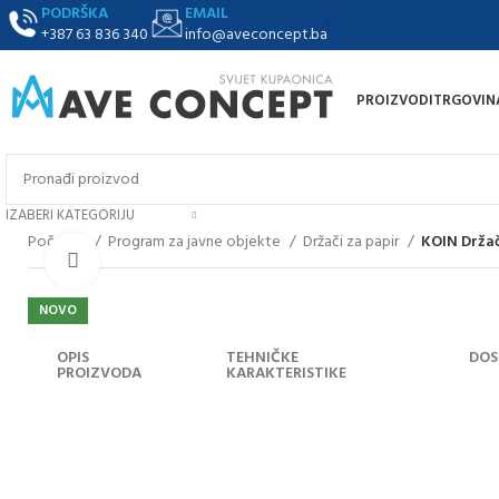
PODRŠKA
EMAIL
+387 63 836 340
info@aveconcept.ba
PROIZVODI
TRGOVIN
IZABERI KATEGORIJU
Početna
Program za javne objekte
Držači za papir
KOIN Držač
Klikni za uvećanje
NOVO
OPIS
TEHNIČKE
DOS
PROIZVODA
KARAKTERISTIKE