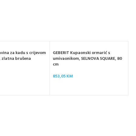
vina za kadu s crijevom
GEBERIT Kupaonski ormarić s
, zlatna brušena
umivaonikom, SELNOVA SQUARE, 80
cm
D-
853,05
KM
i 
16