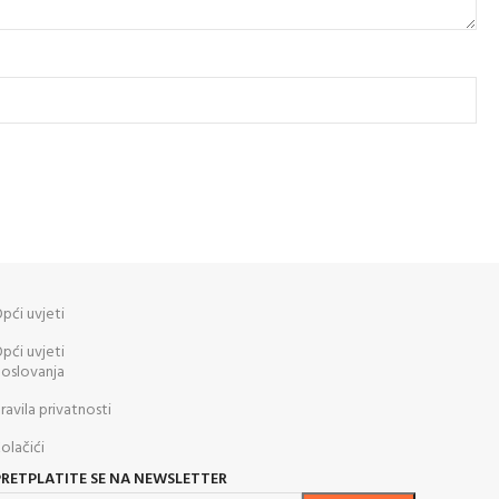
pći uvjeti
pći uvjeti
oslovanja
ravila privatnosti
olačići
PRETPLATITE SE NA NEWSLETTER