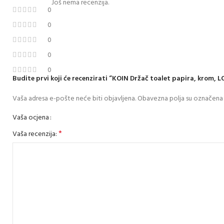
Još nema recenzija.
0
0
0
0
0
Budite prvi koji će recenzirati “KOIN Držač toalet papira, krom, 
Vaša adresa e-pošte neće biti objavljena.
Obavezna polja su označena
Vaša ocjena
*
Vaša recenzija: