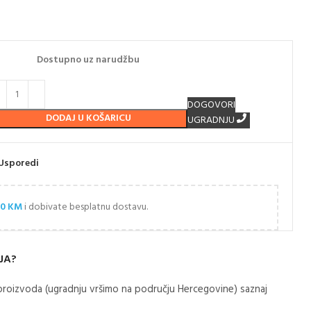
Dostupno uz narudžbu
DOGOVORI
DODAJ U KOŠARICU
UGRADNJU
Usporedi
00
KM
i dobivate besplatnu dostavu.
JA?
roizvoda (ugradnju vršimo na području Hercegovine) saznaj