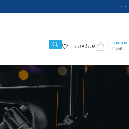
0,00
KM
LISTA ŽELJA
0
Artikala
e
I