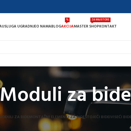
%
ZA MAJSTORE
A
USLUGA UGRADNJE
O NAMA
BLOG
AKCIJA
MASTER SHOP
KONTAKT
Moduli za bid
MODULI ZA BIDE
MONTAŽNI ELEMENTI ZA BIDE
STOJEĆI BIDEI
VISEĆI BIDE