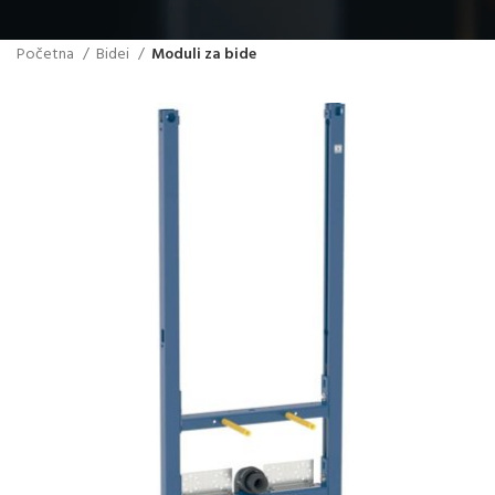
Početna
Bidei
Moduli za bide