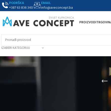
PODRŠKA
EMAIL
+387 63 836 340
info@aveconcept.ba
PROIZVODI
TRGOVIN
IZABERI KATEGORIJU