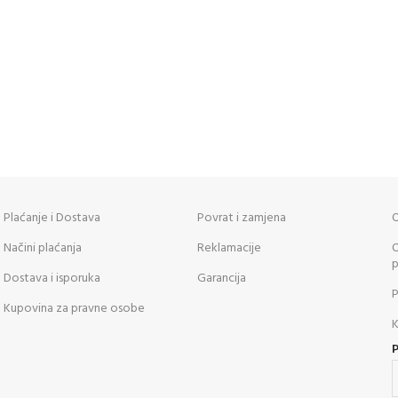
Plaćanje i Dostava
Povrat i zamjena
O
Načini plaćanja
Reklamacije
O
p
Dostava i isporuka
Garancija
P
Kupovina za pravne osobe
K