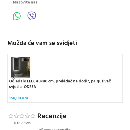
Nazovite nas!
Možda će vam se svidjeti
Ogledalo LED, 40×80 cm, prekidač na dodir, prigušivač
FRA
svjetla, ODESA
cm
150,00
KM
10
Recenzije
0 reviews