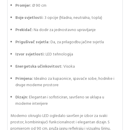
Promjer:
Ø 90 cm
Boje svjetlosti:
3 opcije (hladna, neutralna, topla)
Prekidač:
Na dodir za jednostavno upravljanje
Prigušivač svjetla:
Da, za prilagodbu jačine svjetla
Izvor svjetlosti:
LED tehnologija
Energetska učinkovitost:
Visoka
Primjena:
Idealno za kupaonice, spavaće sobe, hodnike i
druge moderne prostore
Dizajn:
Elegantan i sofisticiran, savršeno se uklapa u
moderne interijere
Moderno okruglo LED ogledalo savršen je izbor za svaki
prostor, kombinirajući funkcionalnost i elegantan dizajn. S
promjerom od 90 cm, pruža jasnu refleksiju i vizualnu širinu,