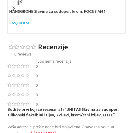
HANSGROHE Slavina za sudoper, krom, FOCUS M41
HAN
ml
365,00
KM
54
Recenzije
0 reviews
Još nema recenzija.
0
0
0
0
0
Budite prvi koji će recenzirati “UNITAS Slavina za sudoper,
silikonski fleksibini izljev, 2 cijevi, krom/crni izljev, ELITE”
Vaša adresa e-pošte neće biti objavljena.
Obavezna polja su