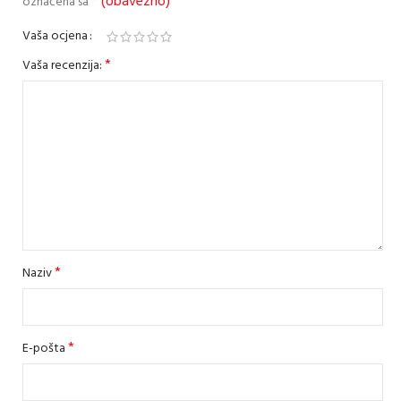
* (obavezno)
označena sa
Vaša ocjena
*
Vaša recenzija:
*
Naziv
*
E-pošta