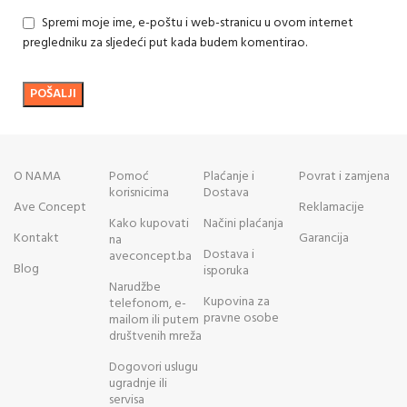
Spremi moje ime, e-poštu i web-stranicu u ovom internet
pregledniku za sljedeći put kada budem komentirao.
O NAMA
Pomoć
Plaćanje i
Povrat i zamjena
korisnicima
Dostava
Ave Concept
Reklamacije
Kako kupovati
Načini plaćanja
Kontakt
Garancija
na
Dostava i
aveconcept.ba
Blog
isporuka
Narudžbe
Kupovina za
telefonom, e-
pravne osobe
mailom ili putem
društvenih mreža
Dogovori uslugu
ugradnje ili
servisa