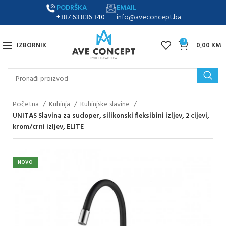
PODRŠKA
EMAIL
+387 63 836 340
info@aveconcept.ba
0
IZBORNIK
0,00
KM
Početna
Kuhinja
Kuhinjske slavine
UNITAS Slavina za sudoper, silikonski fleksibini izljev, 2 cijevi,
krom/crni izljev, ELITE
NOVO