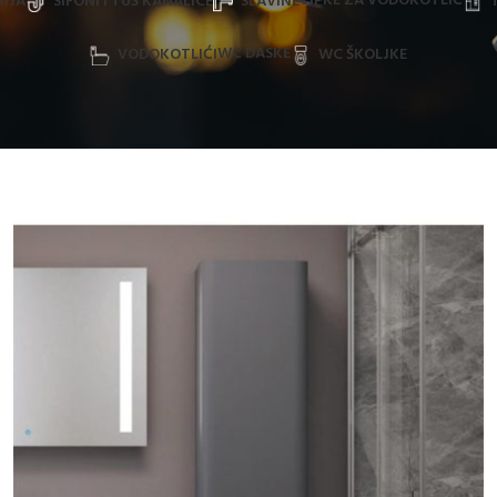
TIPKE ZA VODOKOTLIĆ
IJA
SIFONI I TUŠ KANALICE
SLAVINE
WC DASKE
VODOKOTLIĆI
WC ŠKOLJKE