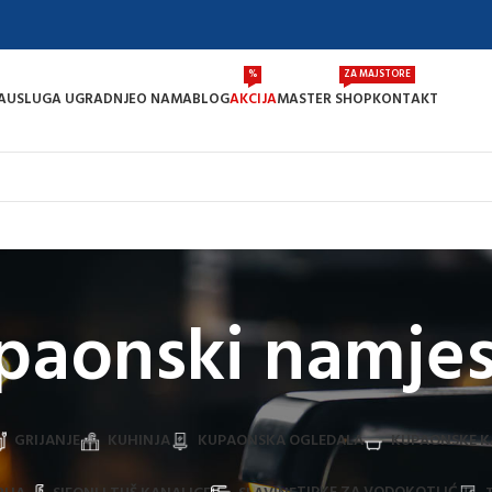
%
ZA MAJSTORE
A
USLUGA UGRADNJE
O NAMA
BLOG
AKCIJA
MASTER SHOP
KONTAKT
paonski namjes
GRIJANJE
KUHINJA
KUPAONSKA OGLEDALA
KUPAONSKE K