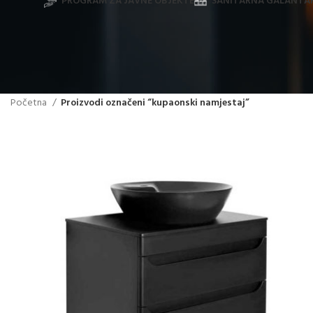
PROGRAM ZA JAVNE OBJEKTE
SANITARNA GALANTAR
Početna
Proizvodi označeni “kupaonski namjestaj”