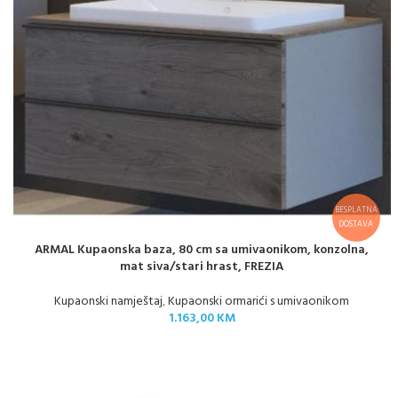
BESPLATNA
DOSTAVA
ARMAL Kupaonska baza, 80 cm sa umivaonikom, konzolna,
mat siva/stari hrast, FREZIA
Kupaonski namještaj
,
Kupaonski ormarići s umivaonikom
1.163,00
KM