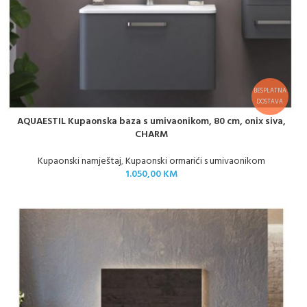
BESPLATNA
DOSTAVA
AQUAESTIL Kupaonska baza s umivaonikom, 80 cm, onix siva,
CHARM
Kupaonski namještaj
,
Kupaonski ormarići s umivaonikom
1.050,00
KM