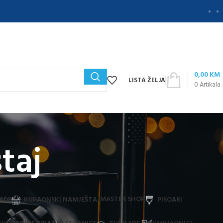
0,00
KM
LISTA ŽELJA
0
Artikala
taj
MASTER SHOP
ADE
KUPAONSKI NAMJEŠTAJ
PISOARI