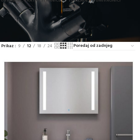
TUŠ KABINE, VRATA I STRANICE
TUŠ KADE
UMIVAONICI
Prikaz
9
12
18
24