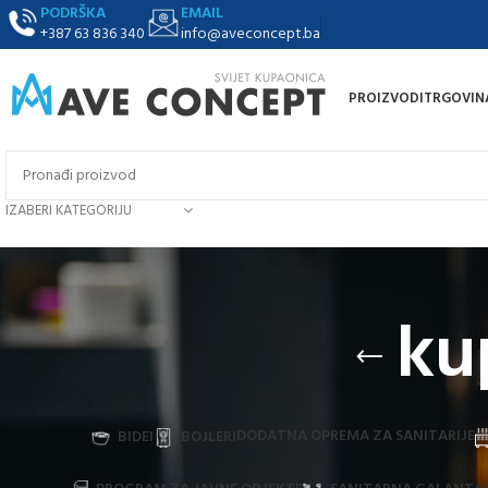
PODRŠKA
EMAIL
+387 63 836 340
info@aveconcept.ba
PROIZVODI
TRGOVIN
IZABERI KATEGORIJU
ku
DODATNA OPREMA ZA SANITARIJE
BIDEI
BOJLERI