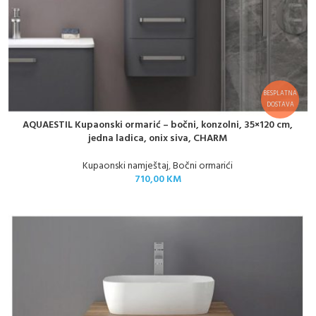
BESPLATNA
DOSTAVA
AQUAESTIL Kupaonski ormarić – bočni, konzolni, 35×120 cm,
jedna ladica, onix siva, CHARM
Kupaonski namještaj
,
Bočni ormarići
710,00
KM