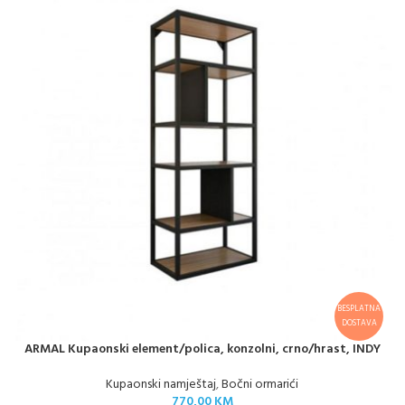
BESPLATNA
DOSTAVA
ARMAL Kupaonski element/polica, konzolni, crno/hrast, INDY
Kupaonski namještaj
,
Bočni ormarići
770,00
KM