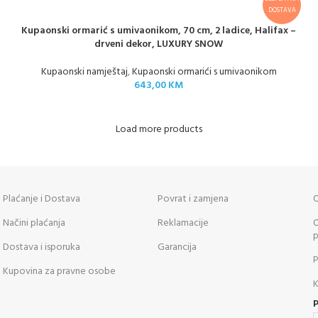
DOSTAVA
Kupaonski ormarić s umivaonikom, 70 cm, 2 ladice, Halifax –
drveni dekor, LUXURY SNOW
Kupaonski namještaj
,
Kupaonski ormarići s umivaonikom
643,00
KM
Load more products
Plaćanje i Dostava
Povrat i zamjena
O
Načini plaćanja
Reklamacije
O
p
Dostava i isporuka
Garancija
P
Kupovina za pravne osobe
K