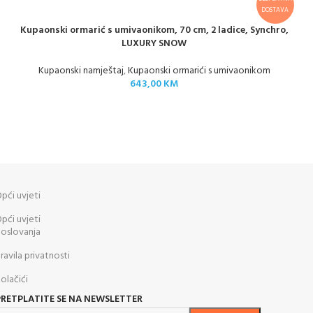
DOSTAVA
Kupaonski ormarić s umivaonikom, 70 cm, 2 ladice, Synchro,
LUXURY SNOW
Kupaonski namještaj
,
Kupaonski ormarići s umivaonikom
643,00
KM
pći uvjeti
pći uvjeti
oslovanja
ravila privatnosti
olačići
PRETPLATITE SE NA NEWSLETTER