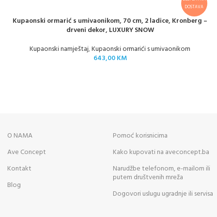
DOSTAVA
Kupaonski ormarić s umivaonikom, 70 cm, 2 ladice, Kronberg –
drveni dekor, LUXURY SNOW
Kupaonski namještaj
,
Kupaonski ormarići s umivaonikom
643,00
KM
O NAMA
Pomoć korisnicima
Ave Concept
Kako kupovati na aveconcept.ba
Kontakt
Narudžbe telefonom, e-mailom ili
putem društvenih mreža
Blog
Dogovori uslugu ugradnje ili servisa