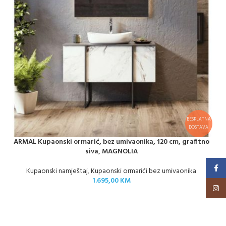
BESPLATNA
DOSTAVA
ARMAL Kupaonski ormarić, bez umivaonika, 120 cm, grafitno
siva, MAGNOLIA
Faceb
Kupaonski namještaj
,
Kupaonski ormarići bez umivaonika
1.695,00
KM
Insta