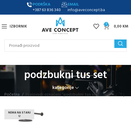
PODRŠKA
EMAIL
+387 63 836 340
info@aveconcept.ba
0
IZBORNIK
0,00
KM
podzbukni tus set
kategorije
Početna
Proizvodi označeni “podzbukni tus set”
NEMA NA STANJ
U