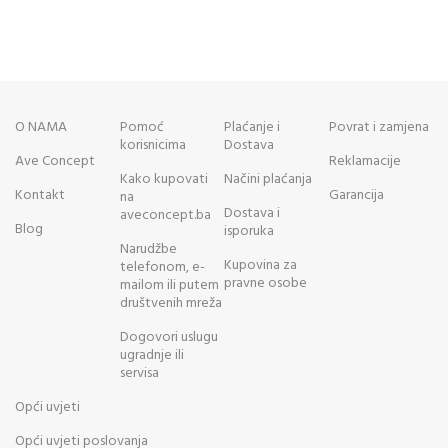
O NAMA
Pomoć
Plaćanje i
Povrat i zamjena
korisnicima
Dostava
Ave Concept
Reklamacije
Kako kupovati
Načini plaćanja
Kontakt
Garancija
na
Dostava i
aveconcept.ba
Blog
isporuka
Narudžbe
Kupovina za
telefonom, e-
pravne osobe
mailom ili putem
društvenih mreža
Dogovori uslugu
ugradnje ili
servisa
Opći uvjeti
Opći uvjeti poslovanja