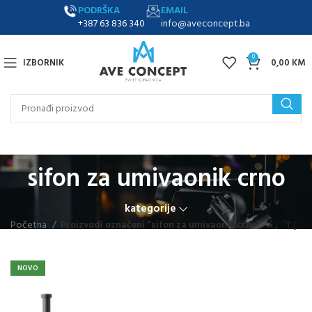
PODRŠKA
EMAIL
+387 63 836 340
info@aveconcept.ba
0
IZBORNIK
0,00
KM
sifon za umivaonik crno
kategorije
Početna
Proizvodi označeni “sifon za umivaonik crno”
NOVO