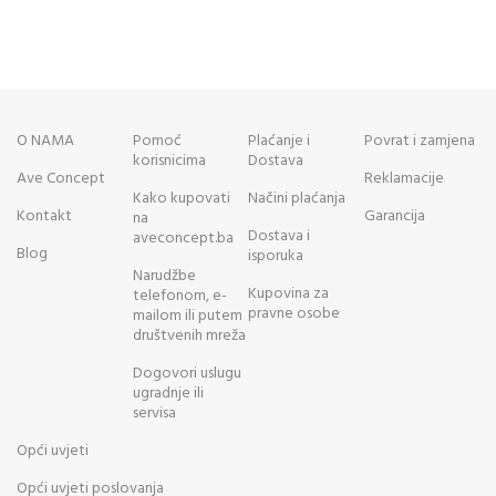
O NAMA
Pomoć
Plaćanje i
Povrat i zamjena
korisnicima
Dostava
Ave Concept
Reklamacije
Kako kupovati
Načini plaćanja
Kontakt
Garancija
na
Dostava i
aveconcept.ba
Blog
isporuka
Narudžbe
Kupovina za
telefonom, e-
pravne osobe
mailom ili putem
društvenih mreža
Dogovori uslugu
ugradnje ili
servisa
Opći uvjeti
Opći uvjeti poslovanja