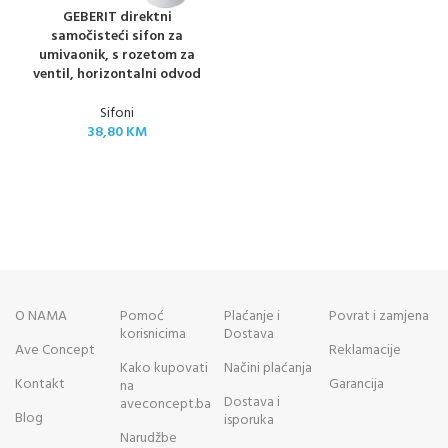
GEBERIT direktni
samočisteći sifon za
umivaonik, s rozetom za
ventil, horizontalni odvod
Sifoni
38,80
KM
O NAMA
Pomoć
Plaćanje i
Povrat i zamjena
korisnicima
Dostava
Ave Concept
Reklamacije
Kako kupovati
Načini plaćanja
Kontakt
Garancija
na
Dostava i
aveconcept.ba
Blog
isporuka
Narudžbe