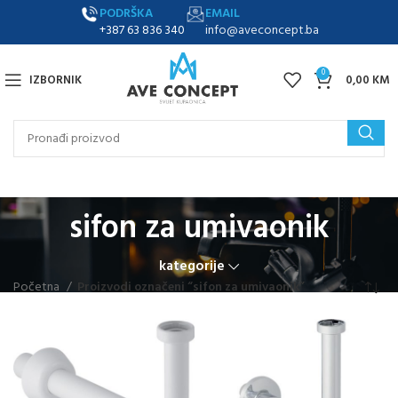
PODRŠKA
EMAIL
+387 63 836 340
info@aveconcept.ba
0
IZBORNIK
0,00
KM
sifon za umivaonik
kategorije
Početna
Proizvodi označeni “sifon za umivaonik”