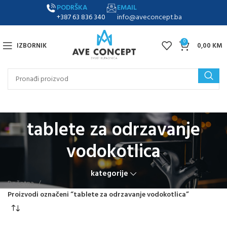
PODRŠKA
EMAIL
+387 63 836 340
info@aveconcept.ba
0
IZBORNIK
0,00
KM
tablete za odrzavanje
vodokotlica
kategorije
Početna
Proizvodi označeni “tablete za odrzavanje vodokotlica”