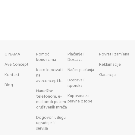
O NAMA
Pomoć
Plaćanje i
Povrat i zamjena
korisnicima
Dostava
Ave Concept
Reklamacije
Kako kupovati
Načini plaćanja
Kontakt
Garancija
na
Dostava i
aveconcept.ba
Blog
isporuka
Narudžbe
Kupovina za
telefonom, e-
pravne osobe
mailom ili putem
društvenih mreža
Dogovori uslugu
ugradnje ili
servisa