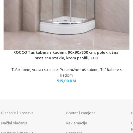
ROCCO Tuš kabina s kadom, 90x90x200 cm, polukružna,
prozirno staklo, krom profili, ECO
Tuš kabine, vrata i stranice
,
Polukružne tuš kabine
,
Tuš kabine s
kadom
515,00
KM
Plaćanje i Dostava
Povrat i zamjena
O
Načini plaćanja
Reklamacije
O
p