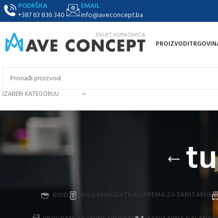
PODRŠKA
EMAIL
+387 63 836 340
info@aveconcept.ba
PROIZVODI
TRGOVIN
IZABERI KATEGORIJU
tu
DODATNA OPREMA ZA SANITARIJE
BIDEI
BOJLERI