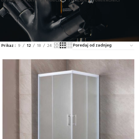
TUŠ KABINE, VRATA I STRANICE
TUŠ KADE
UMIVAONICI
Prikaz
9
12
18
24