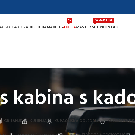
%
ZA MAJSTORE
A
USLUGA UGRADNJE
O NAMA
BLOG
AKCIJA
MASTER SHOP
KONTAKT
s kabina s ka
GRIJANJE
KUHINJA
KUPAONSKA OGLEDALA
KUPAONSKE K