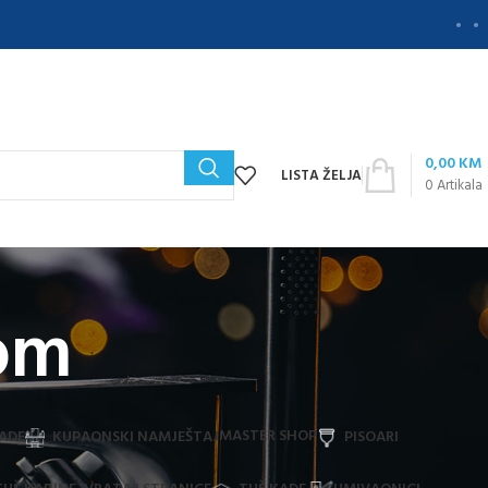
0,00
KM
LISTA ŽELJA
0
Artikala
dom
MASTER SHOP
ADE
KUPAONSKI NAMJEŠTAJ
PISOARI