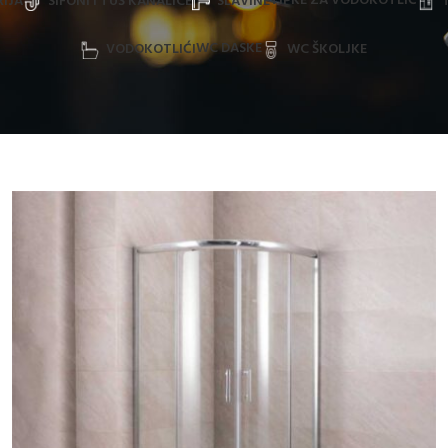
TIPKE ZA VODOKOTLIĆ
IJA
SIFONI I TUŠ KANALICE
SLAVINE
WC DASKE
VODOKOTLIĆI
WC ŠKOLJKE