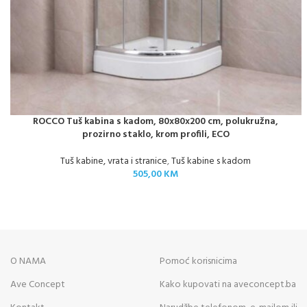
ROCCO Tuš kabina s kadom, 80x80x200 cm, polukružna,
prozirno staklo, krom profili, ECO
Tuš kabine, vrata i stranice
,
Tuš kabine s kadom
505,00
KM
O NAMA
Pomoć korisnicima
Ave Concept
Kako kupovati na aveconcept.ba