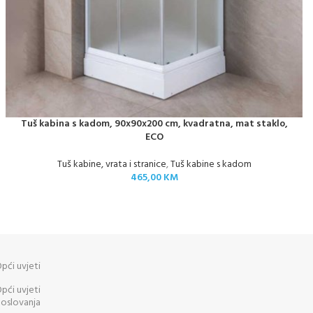
Tuš kabina s kadom, 90x90x200 cm, kvadratna, mat staklo,
ECO
Tuš kabine, vrata i stranice
,
Tuš kabine s kadom
465,00
KM
pći uvjeti
pći uvjeti
oslovanja