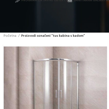
PROGRAM ZA JAVNE OBJEKTE
SANITARNA GALANTAR
Početna
Proizvodi označeni “tus kabina s kadom”