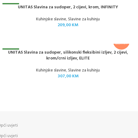
NOVO
UNITAS Slavina za sudoper, 2 cijevi, krom, INFINITY
Kuhinjske slavine
,
Slavine za kuhinju
209,00
KM
BESPLATNA
DOSTAVA
NOVO
UNITAS Slavina za sudoper, silikonski fleksibini izljev, 2 cijevi,
krom/crni izljev, ELITE
Kuhinjske slavine
,
Slavine za kuhinju
307,00
KM
pći uvjeti
pći uvjeti