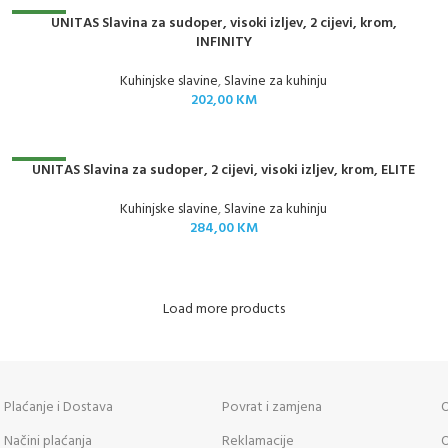
NOVO
UNITAS Slavina za sudoper, visoki izljev, 2 cijevi, krom,
INFINITY
Kuhinjske slavine
,
Slavine za kuhinju
202,00
KM
NOVO
UNITAS Slavina za sudoper, 2 cijevi, visoki izljev, krom, ELITE
Kuhinjske slavine
,
Slavine za kuhinju
284,00
KM
Load more products
Plaćanje i Dostava
Povrat i zamjena
O
Načini plaćanja
Reklamacije
O