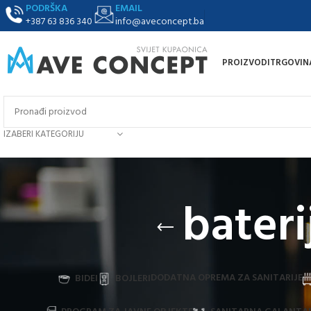
PODRŠKA
EMAIL
+387 63 836 340
info@aveconcept.ba
PROIZVODI
TRGOVIN
IZABERI KATEGORIJU
bateri
DODATNA OPREMA ZA SANITARIJE
BIDEI
BOJLERI