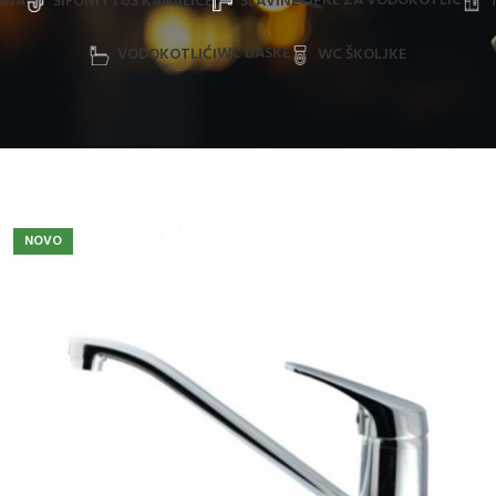
TIPKE ZA VODOKOTLIĆ
IJA
SIFONI I TUŠ KANALICE
SLAVINE
WC DASKE
VODOKOTLIĆI
WC ŠKOLJKE
NOVO