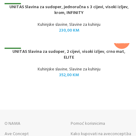
NOVO
UNITAS Slavina za sudoper, jednoručna s 3 cijevi, visoki izljev,
krom, INFINITY
Kuhinjske slavine
,
Slavine za kuhinju
230,00
KM
BESPLATNA
DOSTAVA
NOVO
UNITAS Slavina za sudoper, 2 cijevi, visoki izljev, crno mat,
ELITE
Kuhinjske slavine
,
Slavine za kuhinju
352,00
KM
O NAMA
Pomoć korisnicima
Ave Concept
Kako kupovati na aveconcept.ba