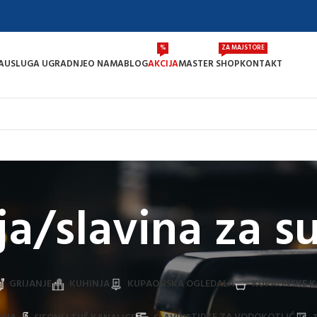
%
ZA MAJSTORE
A
USLUGA UGRADNJE
O NAMA
BLOG
AKCIJA
MASTER SHOP
KONTAKT
ja/slavina za 
GRIJANJE
KUHINJA
KUPAONSKA OGLEDALA
KUPAONSKE K