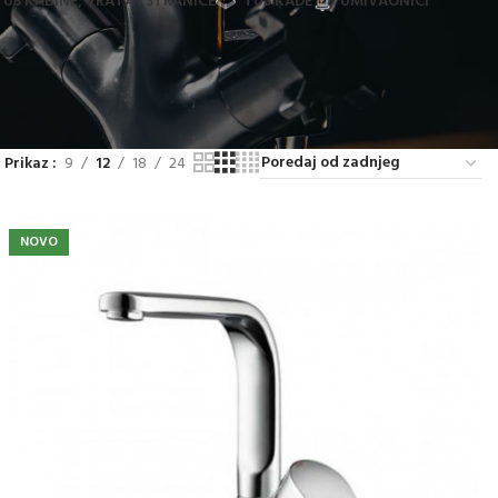
TUŠ KABINE, VRATA I STRANICE
TUŠ KADE
UMIVAONICI
Prikaz
9
12
18
24
NOVO