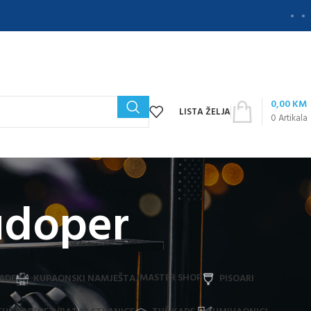
0,00
KM
LISTA ŽELJA
0
Artikala
sudoper
MASTER SHOP
ADE
KUPAONSKI NAMJEŠTAJ
PISOARI