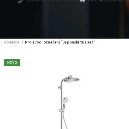
PROGRAM ZA JAVNE OBJEKTE
SANITARNA GALANTAR
Početna
Proizvodi označeni “usponski tus set”
NOVO