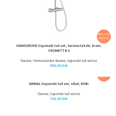
BESPLATNA
DOSTAVA
HANSGROHE Usponski tuš set, termostatski, krom,
CROMETTA S
Slavine
,
Termostatske slavine
,
Usponski tuš setovi
890,00
KM
BESPLATNA
DOSTAVA
ARMAL Usponski tuš set, nikal, RUBI
Slavine
,
Usponski tuš setovi
516,00
KM