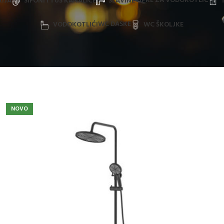
TIPKE ZA VODOKOTLIĆ
IJA
SIFONI I TUŠ KANALICE
SLAVINE
WC DASKE
VODOKOTLIĆI
WC ŠKOLJKE
NOVO