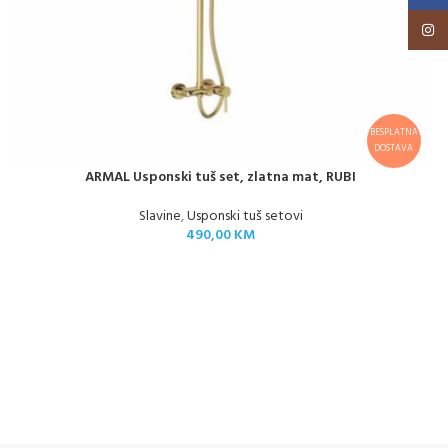
Insta
BESPLATNA
DOSTAVA
ARMAL Usponski tuš set, zlatna mat, RUBI
Slavine
,
Usponski tuš setovi
490,00
KM