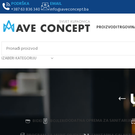
PODRŠKA
EMAIL
+387 63 836 340
info@aveconcept.ba
PROIZVODI
TRGOVIN
IZABERI KATEGORIJU
DODATNA OPREMA ZA SANITARIJE
BIDEI
BOJLERI