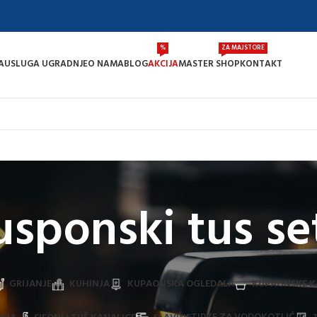
%
ZA MAJSTORE
A
USLUGA UGRADNJE
O NAMA
BLOG
AKCIJA
MASTER SHOP
KONTAKT
usponski tus se
GRIJANJE
KUHINJA
KUPAONSKA OGLEDALA
KUPAONSKE K