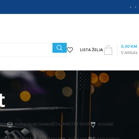
0,00
KM
LISTA ŽELJA
0
Artikala
t
MASTER SHOP
ADE
KUPAONSKI NAMJEŠTAJ
PISOARI