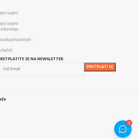
pći uvjeti
pći uvjeti
oslovanja
ravila privatnosti
olačići
PRETPLATITE SE NA NEWSLETTER
eže