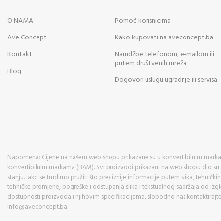
O NAMA
Pomoć korisnicima
Ave Concept
Kako kupovati na aveconcept.ba
Kontakt
Narudžbe telefonom, e-mailom ili
putem društvenih mreža
Blog
Dogovori uslugu ugradnje ili servisa
Napomena: Cijene na našem web shopu prikazane su u konvertibilnim markam
konvertibilnim markama (BAM). Svi proizvodi prikazani na web shopu dio su
stanju. Iako se trudimo pružiti što preciznije informacije putem slika, tehnič
tehničke promjene, pogreške i odstupanja slika i tekstualnog sadržaja od izgl
dostupnosti proizvoda i njihovim specifikacijama, slobodno nas kontaktirajte
info@aveconcept.ba.