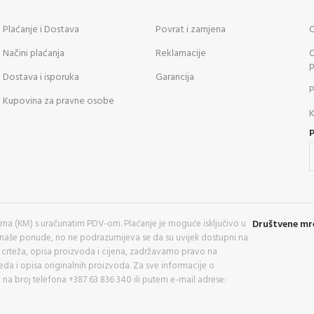
Plaćanje i Dostava
Povrat i zamjena
O
Načini plaćanja
Reklamacije
O
p
Dostava i isporuka
Garancija
P
Kupovina za pravne osobe
K
a (KM) s uračunatim PDV-om. Plaćanje je moguće isključivo u
Društvene mr
 naše ponude, no ne podrazumijeva se da su uvijek dostupni na
kih crteža, opisa proizvoda i cijena, zadržavamo pravo na
eda i opisa originalnih proizvoda. Za sve informacije o
 na broj telefona +387 63 836 340 ili putem e-mail adrese: