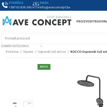
PODRŠKA
EMAIL
+387 63 836 340
info@aveconcept.ba
PROIZVODI
TRGOVIN
IZABERI KATEGORIJU
Početna
Slavine
Usponski tuš setovi
ROCCO Usponski tuš set,
NOVO