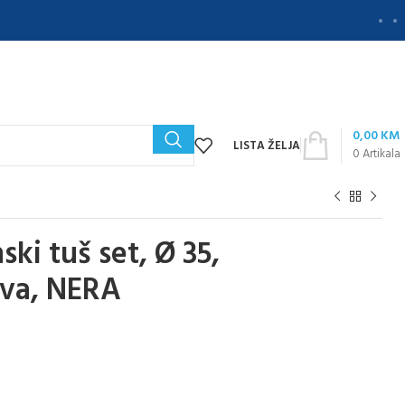
0,00
KM
LISTA ŽELJA
0
Artikala
i tuš set, Ø 35,
jeva, NERA