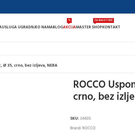
%
ZA MAJSTORE
A
USLUGA UGRADNJE
O NAMA
BLOG
AKCIJA
MASTER SHOP
KONTAKT
 Ø 35, crno, bez izljeva, NERA
ROCCO Usponsk
crno, bez izl
SKU:
34605
Brand:
ROCCO