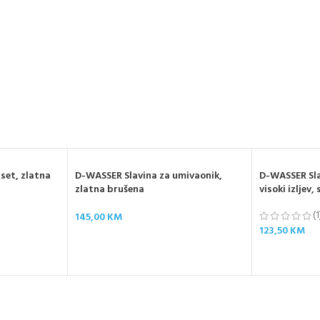
set, zlatna
D-WASSER Slavina za umivaonik,
D-WASSER Sla
zlatna brušena
visoki izljev,
(1
145,00
KM
123,50
KM