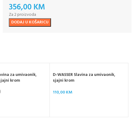
356,00
KM
Za 2 proizvoda
DODAJ U KOŠARICU
vina za umivaonik,
D-WASSER Slavina za umivaonik,
 sjajni krom
sjajni krom
)
110,00
KM
D-
zl
12