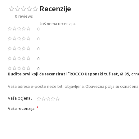
Recenzije
0 reviews
Još nema recenzija.
0
0
0
0
0
Budite prvi koji će recenzirati “ROCCO Usponski tuš set, Ø 35, crno
Vaša adresa e-pošte neće biti objavljena.
Obavezna polja su označena
Vaša ocjena
*
Vaša recenzija: