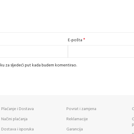
*
E-pošta
iku za sljedeći put kada budem komentirao.
Plaćanje i Dostava
Povrat i zamjena
O
Načini plaćanja
Reklamacije
O
p
Dostava i isporuka
Garancija