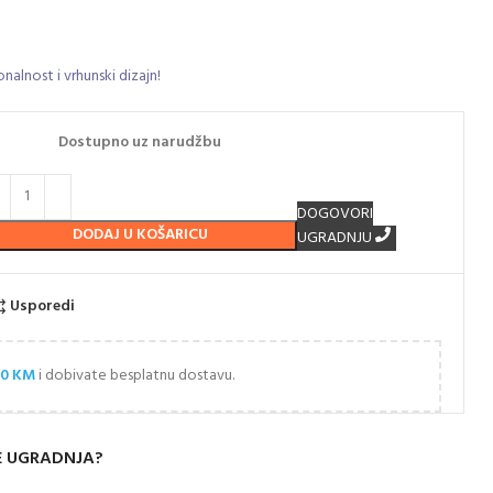
alnost i vrhunski dizajn!
Dostupno uz narudžbu
DOGOVORI
DODAJ U KOŠARICU
UGRADNJU
Usporedi
00
KM
i dobivate besplatnu dostavu.
E UGRADNJA?