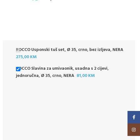
ROCCO Usponski tuš set, Ø 35, crno, bez izljeva, NERA
275,00
KM
ROCCO Slavina za umivaonik, usadna s 2 cijevi,
jednoručna, Ø 35, crno, NERA
81,00
KM
Faceb
Insta