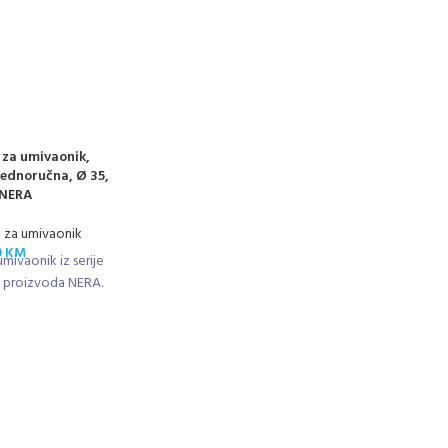
 za umivaonik,
 jednoručna, Ø 35,
 NERA
e za umivaonik
0
KM
mivaonik iz serije
je proizvoda NERA.