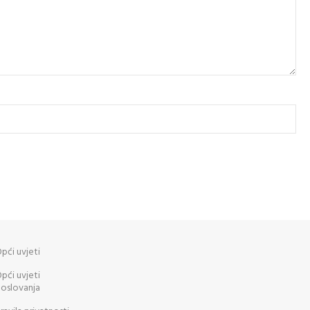
pći uvjeti
pći uvjeti
oslovanja