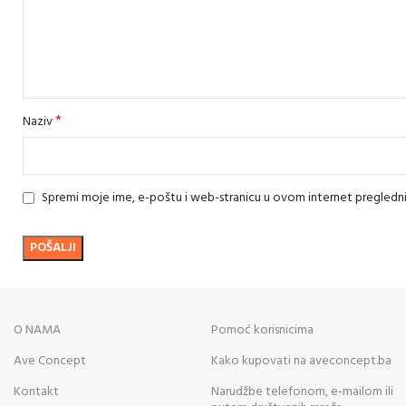
*
Naziv
Spremi moje ime, e-poštu i web-stranicu u ovom internet pregledn
O NAMA
Pomoć korisnicima
Ave Concept
Kako kupovati na aveconcept.ba
Kontakt
Narudžbe telefonom, e-mailom ili