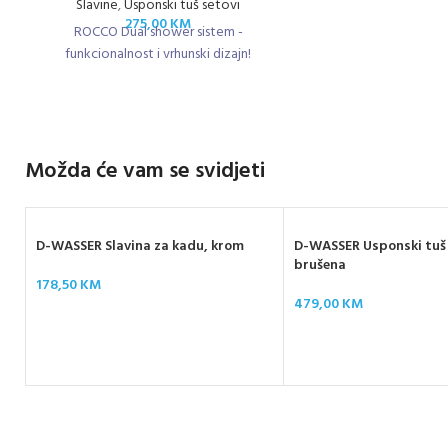
Slavine
,
Usponski tuš setovi
275,00
KM
ROCCO Dual shower sistem -
funkcionalnost i vrhunski dizajn!
Možda će vam se svidjeti
D-WASSER Slavina za kadu, krom
D-WASSER Usponski tuš 
brušena
178,50
KM
479,00
KM