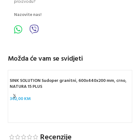
proizvodu?
Nazovite nas!
Možda će vam se svidjeti
SINK SOLUTION Sudoper granitni, 600x440x200 mm, crno,
NATURA 15 PLUS
302,00
KM
ARM
10
Recenzije