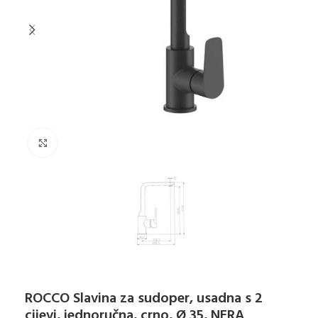
Klikni za uvećanje
ROCCO Slavina za sudoper, usadna s 2
cijevi, jednoručna, crno, Ø 35, NERA