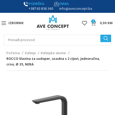
PODRŠKA
EMAIL
+387 63 836 340
info@aveconcept.ba
0
IZBORNIK
0,00
KM
Početna
Kuhinja
Kuhinjske slavine
ROCCO Slavina za sudoper, usadna s 2 cijevi, jednoručna,
crno, Ø 35, NERA