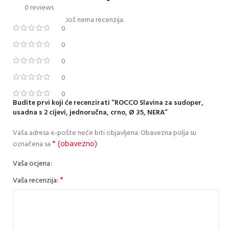
0 reviews
Još nema recenzija.
0
0
0
0
0
Budite prvi koji će recenzirati “ROCCO Slavina za sudoper,
usadna s 2 cijevi, jednoručna, crno, Ø 35, NERA”
Vaša adresa e-pošte neće biti objavljena.
Obavezna polja su
* (obavezno)
označena sa
Vaša ocjena
*
Vaša recenzija: