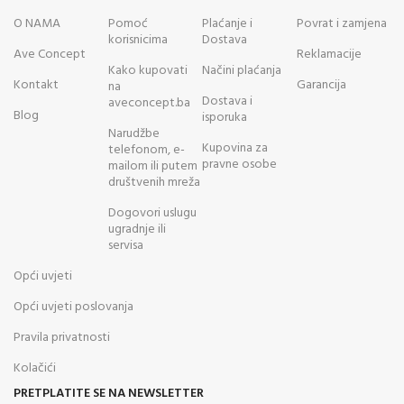
O NAMA
Pomoć
Plaćanje i
Povrat i zamjena
korisnicima
Dostava
Ave Concept
Reklamacije
Kako kupovati
Načini plaćanja
Kontakt
Garancija
na
Dostava i
aveconcept.ba
Blog
isporuka
Narudžbe
Kupovina za
telefonom, e-
pravne osobe
mailom ili putem
društvenih mreža
Dogovori uslugu
ugradnje ili
servisa
Opći uvjeti
Opći uvjeti poslovanja
Pravila privatnosti
Kolačići
PRETPLATITE SE NA NEWSLETTER