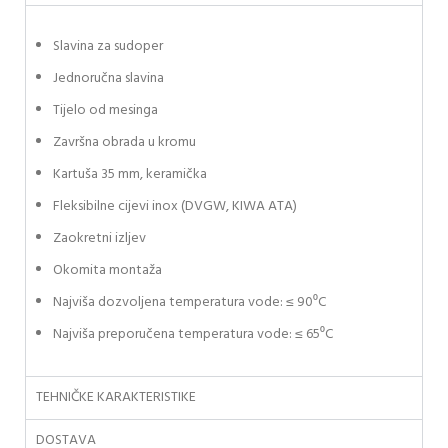
Slavina za sudoper
Jednoručna slavina
Tijelo od mesinga
Završna obrada u kromu
Kartuša 35 mm, keramička
Fleksibilne cijevi inox (DVGW, KIWA ATA)
Zaokretni izljev
Okomita montaža
Najviša dozvoljena temperatura vode: ≤ 90⁰C
Najviša preporučena temperatura vode: ≤ 65⁰C
TEHNIČKE KARAKTERISTIKE
DOSTAVA