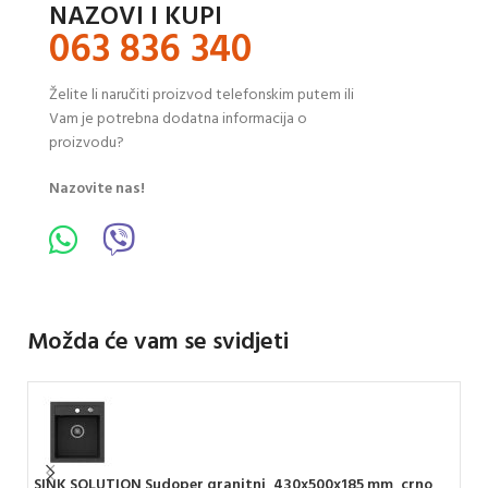
NAZOVI I KUPI
063 836 340
Želite li naručiti proizvod telefonskim putem ili
Vam je potrebna dodatna informacija o
proizvodu?
Nazovite nas!
Možda će vam se svidjeti
SINK SOLUTION Sudoper granitni, 430x500x185 mm, crno,
ARM