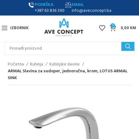
PODRŠKA
EMAIL
+387 63 836 340
info@aveconcept.ba
0
IZBORNIK
0,00
KM
Početna
Kuhinja
Kuhinjske slavine
ARMAL Slavina za sudoper, jednoručna, krom, LOTUS ARMAL
SINK