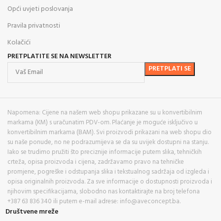
Opći uvjeti poslovanja
Pravila privatnosti
Kolačići
PRETPLATITE SE NA NEWSLETTER
Napomena: Cijene na našem web shopu prikazane su u konvertibilnim
markama (KM) s uračunatim PDV-om. Plaćanje je moguće isključivo u
konvertibilnim markama (BAM). Svi proizvodi prikazani na web shopu dio
su naše ponude, no ne podrazumijeva se da su uvijek dostupni na stanju.
Iako se trudimo pružiti što preciznije informacije putem slika, tehničkih
crteža, opisa proizvoda i cijena, zadržavamo pravo na tehničke
promjene, pogreške i odstupanja slika i tekstualnog sadržaja od izgleda i
opisa originalnih proizvoda. Za sve informacije o dostupnosti proizvoda i
njihovim specifikacijama, slobodno nas kontaktirajte na broj telefona
+387 63 836 340 ili putem e-mail adrese: info@aveconcept.ba.
Društvene mreže