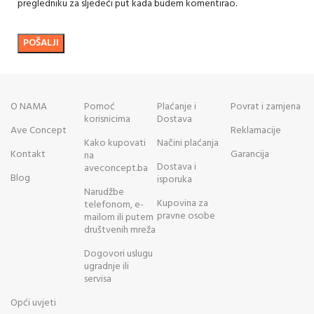
pregledniku za sljedeći put kada budem komentirao.
O NAMA
Pomoć
Plaćanje i
Povrat i zamjena
korisnicima
Dostava
Ave Concept
Reklamacije
Kako kupovati
Načini plaćanja
Kontakt
Garancija
na
Dostava i
aveconcept.ba
Blog
isporuka
Narudžbe
Kupovina za
telefonom, e-
pravne osobe
mailom ili putem
društvenih mreža
Dogovori uslugu
ugradnje ili
servisa
Opći uvjeti