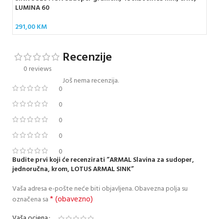
LUMINA 60
18
291,00
KM
Recenzije
0 reviews
Još nema recenzija.
0
0
0
0
0
Budite prvi koji će recenzirati “ARMAL Slavina za sudoper,
jednoručna, krom, LOTUS ARMAL SINK”
Vaša adresa e-pošte neće biti objavljena.
Obavezna polja su
* (obavezno)
označena sa
Vaša ocjena