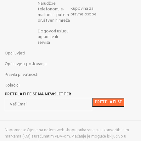
Narudžbe
Kupovina za
telefonom, e-
pravne osobe
mailom ili putem
društvenih mreža
Dogovori uslugu
ugradnje ili
servisa
Opći uvjeti
Opći uvjeti poslovanja
Pravila privatnosti
Kolačići
PRETPLATITE SE NA NEWSLETTER
Napomena: Cijene na našem web shopu prikazane su u konvertibilnim
markama (KM) s uračunatim PDV-om. Plaćanje je moguće isključivo u