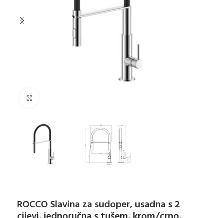
Klikni za uvećanje
ROCCO Slavina za sudoper, usadna s 2
cijevi, jednoručna s tušem, krom/crno,