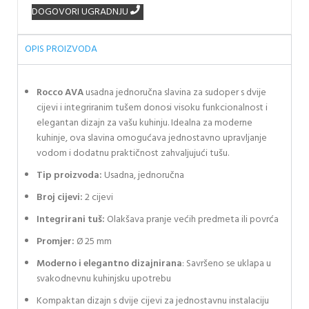
DOGOVORI UGRADNJU
OPIS PROIZVODA
Rocco AVA
usadna jednoručna slavina za sudoper s dvije
cijevi i integriranim tušem donosi visoku funkcionalnost i
elegantan dizajn za vašu kuhinju. Idealna za moderne
kuhinje, ova slavina omogućava jednostavno upravljanje
vodom i dodatnu praktičnost zahvaljujući tušu.
Tip proizvoda:
Usadna, jednoručna
Broj cijevi:
2 cijevi
Integrirani tuš:
Olakšava pranje većih predmeta ili povrća
Promjer:
Ø 25 mm
Moderno i elegantno dizajnirana
: Savršeno se uklapa u
svakodnevnu kuhinjsku upotrebu
Kompaktan dizajn s dvije cijevi za jednostavnu instalaciju