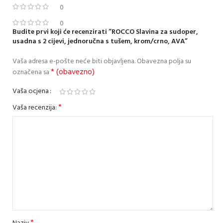
0
0
Budite prvi koji će recenzirati “ROCCO Slavina za sudoper,
usadna s 2 cijevi, jednoručna s tušem, krom/crno, AVA”
Vaša adresa e-pošte neće biti objavljena.
Obavezna polja su
* (obavezno)
označena sa
Vaša ocjena
*
Vaša recenzija:
*