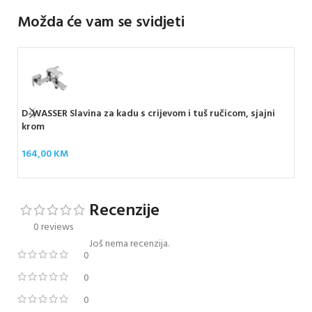
Možda će vam se svidjeti
D-WASSER Slavina za kadu s crijevom i tuš ručicom, sjajni
ARM
krom
TO
164,00
KM
17
Recenzije
0 reviews
Još nema recenzija.
0
0
0