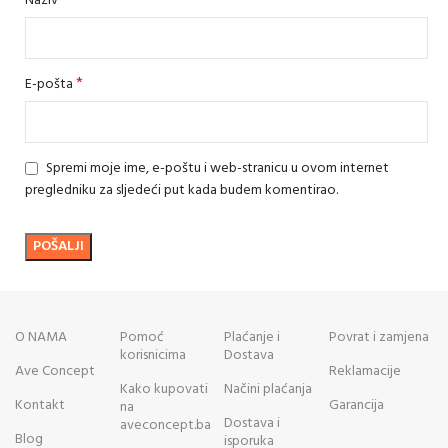
Naziv
*
E-pošta
Spremi moje ime, e-poštu i web-stranicu u ovom internet
pregledniku za sljedeći put kada budem komentirao.
O NAMA
Pomoć
Plaćanje i
Povrat i zamjena
korisnicima
Dostava
Ave Concept
Reklamacije
Kako kupovati
Načini plaćanja
Kontakt
Garancija
na
Dostava i
aveconcept.ba
Blog
isporuka