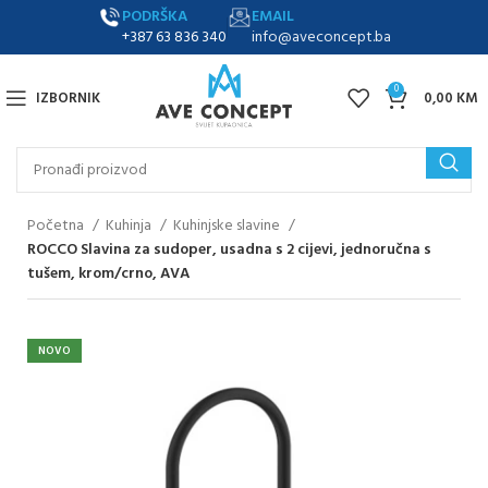
PODRŠKA
EMAIL
+387 63 836 340
info@aveconcept.ba
0
IZBORNIK
0,00
KM
Početna
Kuhinja
Kuhinjske slavine
ROCCO Slavina za sudoper, usadna s 2 cijevi, jednoručna s
tušem, krom/crno, AVA
NOVO