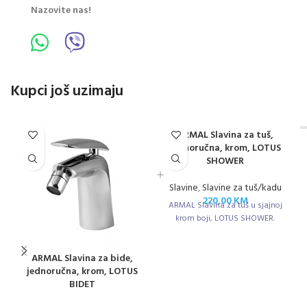
Nazovite nas!
Kupci još uzimaju
ARMAL Slavina za tuš,
jednoručna, krom, LOTUS
SHOWER
Slavine
,
Slavine za tuš/kadu
220,00
KM
ARMAL Slavina za tuš u sjajnoj
krom boji, LOTUS SHOWER.
ARMAL Slavina za bide,
jednoručna, krom, LOTUS
BIDET