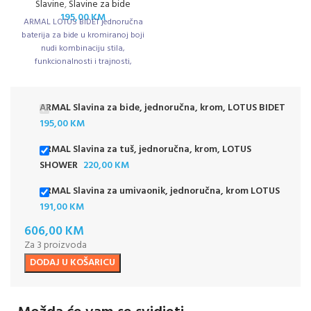
Slavine
,
Slavine za bide
195,00
KM
ARMAL LOTUS BIDET jednoručna
baterija za bide u kromiranoj boji
nudi kombinaciju stila,
funkcionalnosti i trajnosti,
idealnu za moderno opremljene
kupaonice.
ARMAL Slavina za bide, jednoručna, krom, LOTUS BIDET
195,00
KM
ARMAL Slavina za tuš, jednoručna, krom, LOTUS
SHOWER
220,00
KM
ARMAL Slavina za umivaonik, jednoručna, krom LOTUS
191,00
KM
606,00
KM
Za 3 proizvoda
DODAJ U KOŠARICU