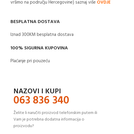
vršimo na području Hercegovine) saznaj više
OVDJE
BESPLATNA DOSTAVA
Iznad 300KM besplatna dostava​
100% SIGURNA KUPOVINA
Plaćanje pri pouzeću
NAZOVI I KUPI
063 836 340
Želite li naručiti proizvod telefonskim putem ili
Vam je potrebna dodatna informacija o
proizvodu?