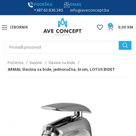
PODRŠKA
EMAIL
+387 63 836 340
info@aveconcept.ba
0
IZBORNIK
0,00
KM
Početna
Slavine
Slavine za bide
ARMAL Slavina za bide, jednoručna, krom, LOTUS BIDET