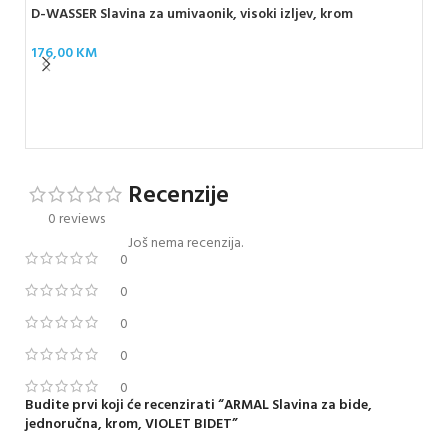
D-WASSER Slavina za umivaonik, visoki izljev, krom
176,00
KM
ARM
TO
17
Recenzije
0 reviews
Još nema recenzija.
0
0
0
0
0
Budite prvi koji će recenzirati “ARMAL Slavina za bide,
jednoručna, krom, VIOLET BIDET”