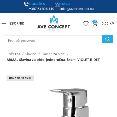
PODRŠKA
EMAIL
+387 63 836 340
info@aveconcept.ba
0
IZBORNIK
0,00
KM
Početna
Slavine
Slavine za bide
ARMAL Slavina za bide, jednoručna, krom, VIOLET BIDET
NEMA NA STANJU