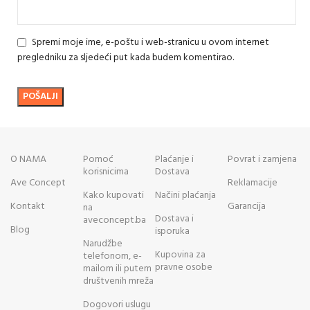
Spremi moje ime, e-poštu i web-stranicu u ovom internet
pregledniku za sljedeći put kada budem komentirao.
O NAMA
Pomoć
Plaćanje i
Povrat i zamjena
korisnicima
Dostava
Ave Concept
Reklamacije
Kako kupovati
Načini plaćanja
Kontakt
Garancija
na
Dostava i
aveconcept.ba
Blog
isporuka
Narudžbe
Kupovina za
telefonom, e-
pravne osobe
mailom ili putem
društvenih mreža
Dogovori uslugu