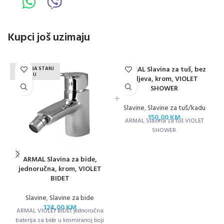
Kupci još uzimaju
ARMAL Slavina za tuš, bez
NEMA NA STANJ
U
izljeva, krom, VIOLET
SHOWER
Slavine
,
Slavine za tuš/kadu
150,00
KM
ARMAL Slavina za tuš VIOLET
SHOWER.
ARMAL Slavina za bide,
jednoručna, krom, VIOLET
BIDET
Slavine
,
Slavine za bide
124,00
KM
ARMAL VIOLET BIDET jednoručna
baterija za bide u kromiranoj boji