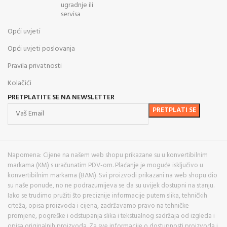
ugradnje ili
servisa
Opći uvjeti
Opći uvjeti poslovanja
Pravila privatnosti
Kolačići
PRETPLATITE SE NA NEWSLETTER
Napomena: Cijene na našem web shopu prikazane su u konvertibilnim
markama (KM) s uračunatim PDV-om. Plaćanje je moguće isključivo u
konvertibilnim markama (BAM). Svi proizvodi prikazani na web shopu dio
su naše ponude, no ne podrazumijeva se da su uvijek dostupni na stanju.
Iako se trudimo pružiti što preciznije informacije putem slika, tehničkih
crteža, opisa proizvoda i cijena, zadržavamo pravo na tehničke
promjene, pogreške i odstupanja slika i tekstualnog sadržaja od izgleda i
opisa originalnih proizvoda. Za sve informacije o dostupnosti proizvoda i