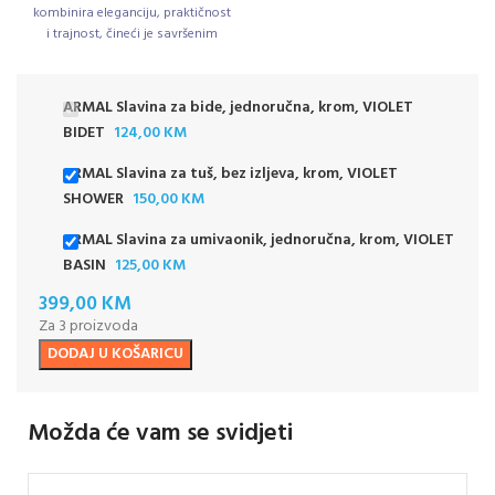
kombinira eleganciju, praktičnost
i trajnost, čineći je savršenim
dodatkom za svaku modernu
kupaonicu.
ARMAL Slavina za bide, jednoručna, krom, VIOLET
BIDET
124,00
KM
ARMAL Slavina za tuš, bez izljeva, krom, VIOLET
SHOWER
150,00
KM
ARMAL Slavina za umivaonik, jednoručna, krom, VIOLET
BASIN
125,00
KM
399,00
KM
Za 3 proizvoda
DODAJ U KOŠARICU
Možda će vam se svidjeti