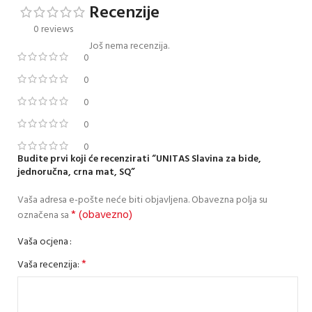
Recenzije
0 reviews
Još nema recenzija.
0
0
0
0
0
Budite prvi koji će recenzirati “UNITAS Slavina za bide,
jednoručna, crna mat, SQ”
Vaša adresa e-pošte neće biti objavljena.
Obavezna polja su
* (obavezno)
označena sa
Vaša ocjena
*
Vaša recenzija: