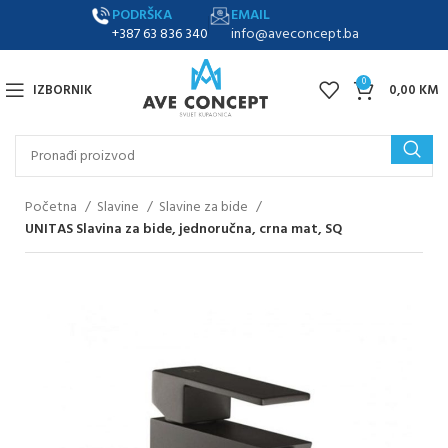
PODRŠKA
EMAIL
+387 63 836 340
info@aveconcept.ba
0
IZBORNIK
0,00
KM
Početna
Slavine
Slavine za bide
UNITAS Slavina za bide, jednoručna, crna mat, SQ