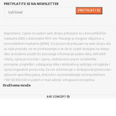
PRETPLATITE SE NA NEWSLETTER
Napomena: Cijene na našem web shopu prikazane su u konvertibilnim
markama (KM) s uračunatim PDV-om. Plaćanje je moguće isključivo u
konvertibilnim markama (BAM). Svi proizvodi prikazani na web shopu dio
su naše ponude, no ne podrazumijeva se da su uvijek dostupni na stanju.
Iako se trudimo pružiti što preciznije informacije putem slika, tehničkih
crteža, opisa proizvoda i cijena, zadržavamo pravo na tehničke
promjene, pogreške i odstupanja slika i tekstualnog sadržaja od izgleda i
opisa originalnih proizvoda. Za sve informacije o dostupnosti proizvoda i
njihovim specifikacijama, slobodno nas kontaktirajte na broj telefona
+387 63 836 340 ili putem e-mail adrese: info@aveconcept.ba.
Društvene mreže
AVE CONCEPT