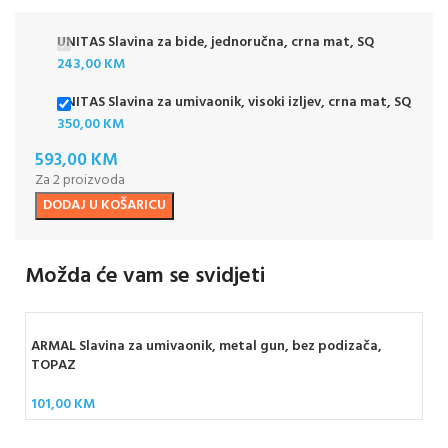
UNITAS Slavina za bide, jednoručna, crna mat, SQ
243,00
KM
UNITAS Slavina za umivaonik, visoki izljev, crna mat, SQ
350,00
KM
593,00
KM
Za 2 proizvoda
DODAJ U KOŠARICU
Možda će vam se svidjeti
ARMAL Slavina za umivaonik, metal gun, bez podizača,
TOPAZ
101,00
KM