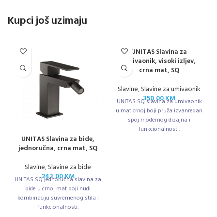
Kupci još uzimaju
UNITAS Slavina za
umivaonik, visoki izljev,
crna mat, SQ
Slavine
,
Slavine za umivaonik
350,00
KM
UNITAS SQ slavina za umivaonik
u mat crnoj boji pruža izvanredan
spoj modernog dizajna i
funkcionalnosti.
UNITAS Slavina za bide,
jednoručna, crna mat, SQ
Slavine
,
Slavine za bide
243,00
KM
UNITAS SQ jednoručna slavina za
bide u crnoj mat boji nudi
kombinaciju suvremenog stila i
funkcionalnosti.