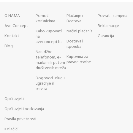
O NAMA
Pomoć
Plaćanje i
Povrat i zamjena
korisnicima
Dostava
Ave Concept
Reklamacije
Kako kupovati
Načini plaćanja
Kontakt
Garancija
na
Dostava i
aveconcept.ba
Blog
isporuka
Narudžbe
Kupovina za
telefonom, e-
pravne osobe
mailom ili putem
društvenih mreža
Dogovori uslugu
ugradnje ili
servisa
Opći uvjeti
Opći uvjeti poslovanja
Pravila privatnosti
Kolačići