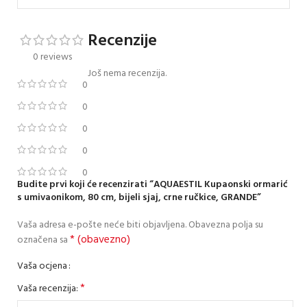
Recenzije
0 reviews
Još nema recenzija.
0
0
0
0
0
Budite prvi koji će recenzirati “AQUAESTIL Kupaonski ormarić
s umivaonikom, 80 cm, bijeli sjaj, crne ručkice, GRANDE”
Vaša adresa e-pošte neće biti objavljena.
Obavezna polja su
* (obavezno)
označena sa
Vaša ocjena
*
Vaša recenzija: