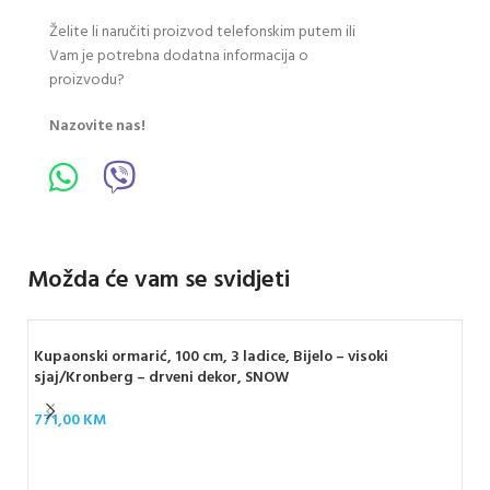
Želite li naručiti proizvod telefonskim putem ili
Vam je potrebna dodatna informacija o
proizvodu?
Nazovite nas!
Možda će vam se svidjeti
Kupaonski ormarić, 100 cm, 3 ladice, Bijelo – visoki
sjaj/Kronberg – drveni dekor, SNOW
771,00
KM
GE
SQ
85