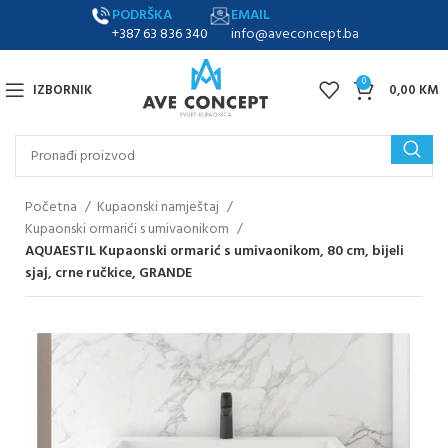
PODRŠKA
EMAIL
+387 63 836 340
info@aveconcept.ba
0
IZBORNIK
0,00
KM
Početna
Kupaonski namještaj
Kupaonski ormarići s umivaonikom
AQUAESTIL Kupaonski ormarić s umivaonikom, 80 cm, bijeli
sjaj, crne ručkice, GRANDE