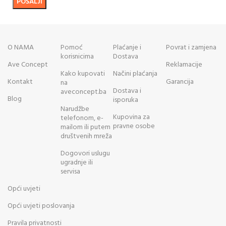
O NAMA
Pomoć
Plaćanje i
Povrat i zamjena
korisnicima
Dostava
Ave Concept
Reklamacije
Kako kupovati
Načini plaćanja
Kontakt
Garancija
na
Dostava i
aveconcept.ba
Blog
isporuka
Narudžbe
Kupovina za
telefonom, e-
pravne osobe
mailom ili putem
društvenih mreža
Dogovori uslugu
ugradnje ili
servisa
Opći uvjeti
Opći uvjeti poslovanja
Pravila privatnosti