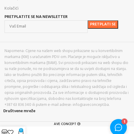
Kolačići
PRETPLATITE SE NA NEWSLETTER
Napomena: Cijene na našem web shopu prikazane su u konvertibilnim
markama (KM) s uračunatim PDV-om. Plaćanje je moguće isključivo u
konvertibilnim markama (BAM). Svi proizvodi prikazani na web shopu dio
su naše ponude, no ne podrazumijeva se da su uvijek dostupni na stanju.
Iako se trudimo pružiti što preciznije informacije putem slika, tehničkih
crteža, opisa proizvoda i cijena, zadržavamo pravo na tehničke
promjene, pogreške i odstupanja slika i tekstualnog sadržaja od izgleda i
opisa originalnih proizvoda. Za sve informacije o dostupnosti proizvoda i
njihovim specifikacijama, slobodno nas kontaktirajte na broj telefona
+387 63 836 340 ili putem e-mail adrese: info@aveconcept.ba.
Društvene mreže
AVE CONCEPT
0