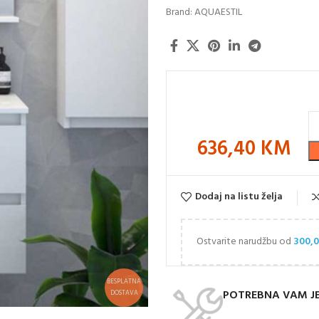
Brand:
AQUAESTIL
636,40
KM
Dodaj na listu želja
Ostvarite narudžbu od
300,
BESPLATNA
POTREBNA VAM J
DOSTAVA