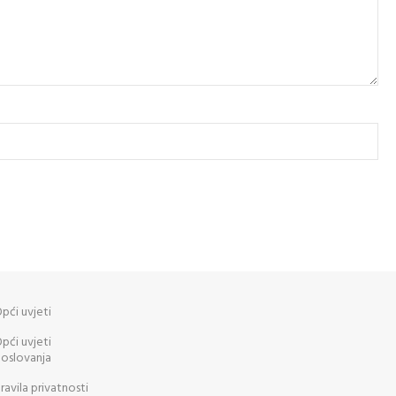
pći uvjeti
pći uvjeti
oslovanja
ravila privatnosti