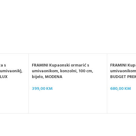
a s
FRAMINI Kupaonski ormarić s
FRAMINI Kupa
umivaonik),
umivaonikom, konzolni, 100 cm,
umivaonikom,
 LUX
bijelo, MODENA
BUDGET PRE
399,00
KM
680,00
KM