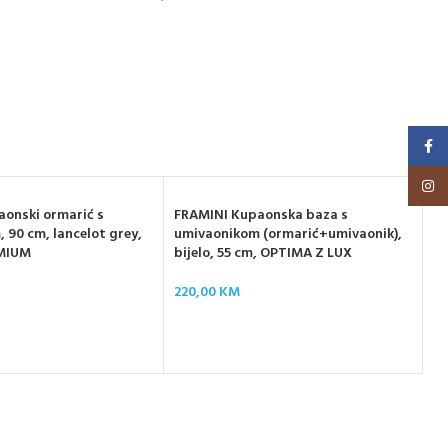
Faceb
Insta
onski ormarić s
FRAMINI Kupaonska baza s
 90 cm, lancelot grey,
umivaonikom (ormarić+umivaonik),
MIUM
bijelo, 55 cm, OPTIMA Z LUX
Ku
220,00
KM
Lu
m
64