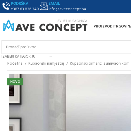
PODRŠKA
EMAIL
+387 63 836 340
info@aveconcept.ba
PROIZVODI
TRGOVIN
IZABERI KATEGORIJU
Početna
Kupaonski namještaj
Kupaonski ormarići s umivaonikom
NOVO