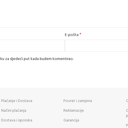
*
E-pošta
iku za sljedeći put kada budem komentirao.
Plaćanje i Dostava
Povrat i zamjena
O
Načini plaćanja
Reklamacije
O
p
Dostava i isporuka
Garancija
P