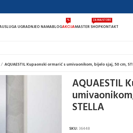
%
ZA MAJSTORE
A
USLUGA UGRADNJE
O NAMA
BLOG
AKCIJA
MASTER SHOP
KONTAKT
AQUAESTIL Kupaonski ormarić s umivaonikom, bijelo sjaj, 50 cm, S
AQUAESTIL Ku
umivaonikom, 
STELLA
SKU:
36448