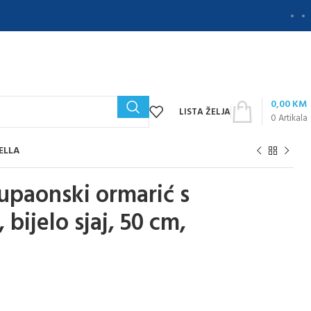
0,00
KM
LISTA ŽELJA
0
Artikala
TELLA
paonski ormarić s
bijelo sjaj, 50 cm,