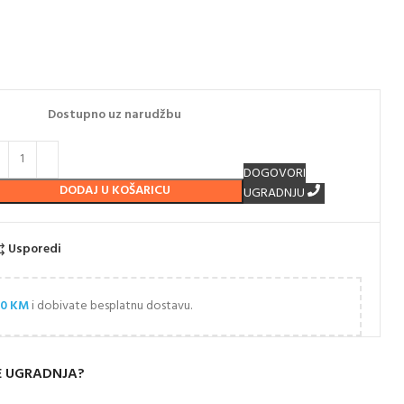
Dostupno uz narudžbu
DOGOVORI
DODAJ U KOŠARICU
UGRADNJU
Usporedi
00
KM
i dobivate besplatnu dostavu.
E UGRADNJA?