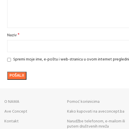
*
Naziv
Spremi moje ime, e-poštu i web-stranicu u ovom internet pregledn
O NAMA
Pomoć korisnicima
Ave Concept
Kako kupovati na aveconcept.ba
Kontakt
Narudžbe telefonom, e-mailom ili
putem društvenih mreža