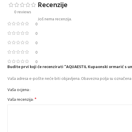
Recenzije
0 reviews
Još nema recenzija.
0
0
0
0
0
Budite prvi koji će recenzirati “AQUAESTIL Kupaonski ormarić s um
Vaša adresa e-pošte neće biti objavljena.
Obavezna polja su označena
Vaša ocjena
*
Vaša recenzija: