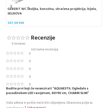
GEBERIT WC Školjka, konzolna, skraćena projekcija, bijela,
GE
SELNOVA
SQ
367,00
KM
85
Recenzije
0 reviews
Još nema recenzija.
0
0
0
0
0
Budite prvi koji će recenzirati “AQUAESTIL Ogledalo s
pozadinskom LED rasvjetom, 60×90 cm, CHARM SLIM”
Vaša adresa e-pošte neće biti objavljena.
Obavezna polja su
* (obavezno)