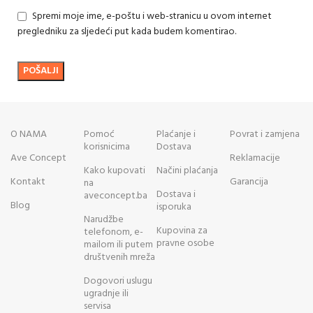
Spremi moje ime, e-poštu i web-stranicu u ovom internet
pregledniku za sljedeći put kada budem komentirao.
O NAMA
Pomoć
Plaćanje i
Povrat i zamjena
korisnicima
Dostava
Ave Concept
Reklamacije
Kako kupovati
Načini plaćanja
Kontakt
Garancija
na
Dostava i
aveconcept.ba
Blog
isporuka
Narudžbe
Kupovina za
telefonom, e-
pravne osobe
mailom ili putem
društvenih mreža
Dogovori uslugu
ugradnje ili
servisa