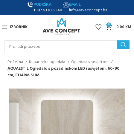
PODRŠKA
EMAIL
+387 63 836 340
info@aveconcept.ba
0
IZBORNIK
0,00
KM
Početna
Kupaonska ogledala
Ogledala s rasvjetom
AQUAESTIL Ogledalo s pozadinskom LED rasvjetom, 60×90
cm, CHARM SLIM