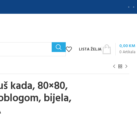
0,00
KM
LISTA ŽELJA
0
Artikala
š kada, 80×80,
oblogom, bijela,
A