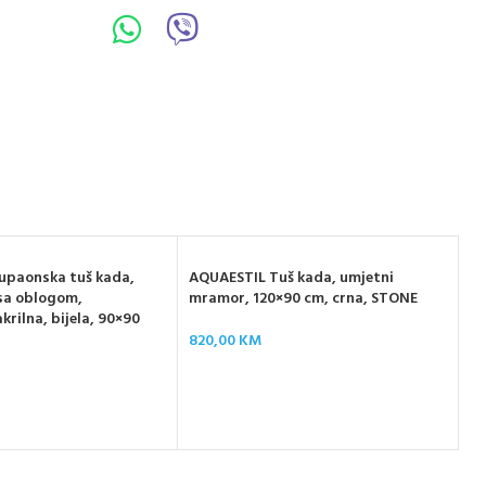
upaonska tuš kada,
AQUAESTIL Tuš kada, umjetni
sa oblogom,
mramor, 120×90 cm, crna, STONE
krilna, bijela, 90×90
820,00
KM
ZE
um
SL
43