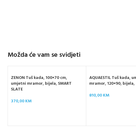
Možda će vam se svidjeti
ZENON Tuš kada, 100×70 cm,
AQUAESTIL Tuš kada, u
umjetni mramor, bijela, SMART
mramor, 120×90, bijela
SLATE
810,00
KM
370,00
KM