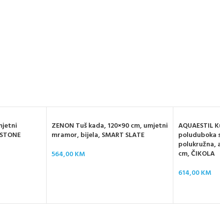
mjetni
ZENON Tuš kada, 120×90 cm, umjetni
AQUAESTIL K
, STONE
mramor, bijela, SMART SLATE
poluduboka 
polukružna, a
cm, ČIKOLA
564,00
KM
614,00
KM