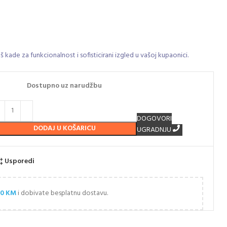
 kade za funkcionalnost i sofisticirani izgled u vašoj kupaonici.
Dostupno uz narudžbu
DOGOVORI
DODAJ U KOŠARICU
UGRADNJU
Usporedi
00
KM
i dobivate besplatnu dostavu.