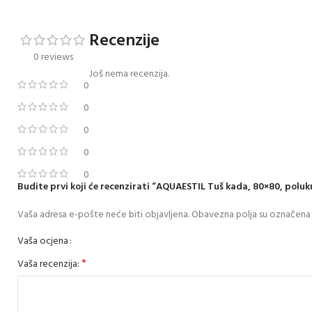
Recenzije
0 reviews
Još nema recenzija.
0
0
0
0
0
Budite prvi koji će recenzirati “AQUAESTIL Tuš kada, 80×80, poluk
Vaša adresa e-pošte neće biti objavljena.
Obavezna polja su označena
Vaša ocjena
*
Vaša recenzija: