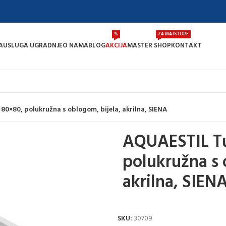
%
ZA MAJSTORE
A
USLUGA UGRADNJE
O NAMA
BLOG
AKCIJA
MASTER SHOP
KONTAKT
80×80, polukružna s oblogom, bijela, akrilna, SIENA
AQUAESTIL Tu
polukružna s 
akrilna, SIEN
SKU:
30709