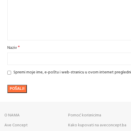
*
Naziv
Spremi moje ime, e-poštu i web-stranicu u ovom internet pregledn
O NAMA
Pomoć korisnicima
Ave Concept
Kako kupovati na aveconcept.ba