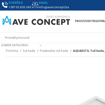
PODRŠKA
EMAIL
+387 63 836 340
info@aveconcept.ba
PROIZVODI
TRGOVIN
IZABERI KATEGORIJU
Početna
Tuš kade
Polukružne tuš kade
AQUAESTIL Tuš kada, 