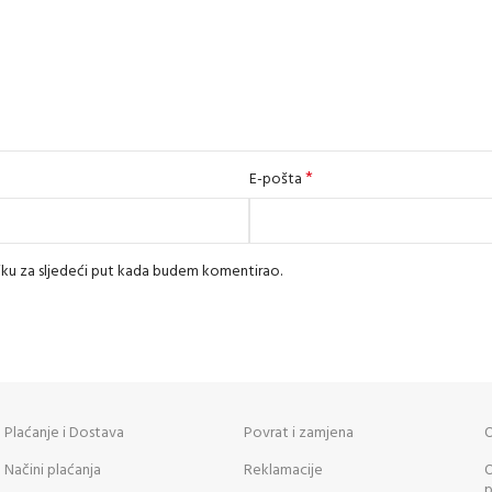
*
E-pošta
iku za sljedeći put kada budem komentirao.
Plaćanje i Dostava
Povrat i zamjena
O
Načini plaćanja
Reklamacije
O
p