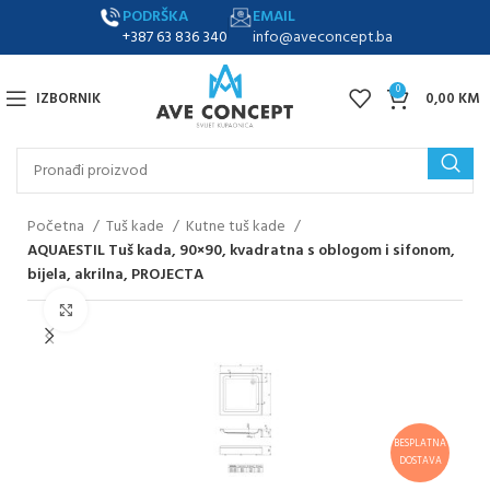
PODRŠKA
EMAIL
+387 63 836 340
info@aveconcept.ba
0
IZBORNIK
0,00
KM
Početna
Tuš kade
Kutne tuš kade
AQUAESTIL Tuš kada, 90×90, kvadratna s oblogom i sifonom,
bijela, akrilna, PROJECTA
Klikni za uvećanje
BESPLATNA
DOSTAVA