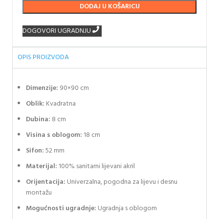
DODAJ U KOŠARICU
DOGOVORI UGRADNJU
OPIS PROIZVODA
Dimenzije:
90×90 cm
Oblik:
Kvadratna
Dubina:
8 cm
Visina s oblogom:
18 cm
Sifon:
52 mm
Materijal:
100% sanitarni lijevani akril
Orijentacija:
Univerzalna, pogodna za lijevu i desnu
montažu
Mogućnosti ugradnje:
Ugradnja s oblogom