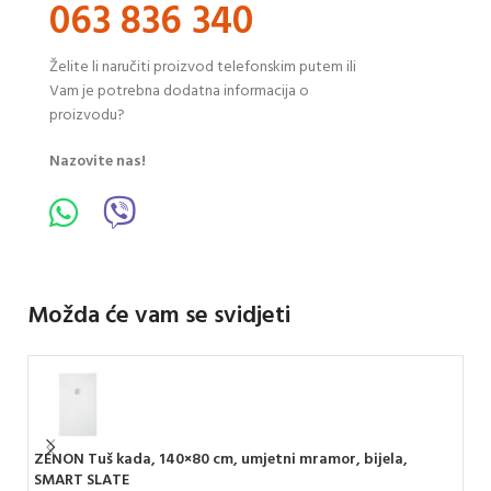
063 836 340
Želite li naručiti proizvod telefonskim putem ili
Vam je potrebna dodatna informacija o
proizvodu?
Nazovite nas!
Možda će vam se svidjeti
ZENON Tuš kada, 140×80 cm, umjetni mramor, bijela,
AQU
SMART SLATE
ST