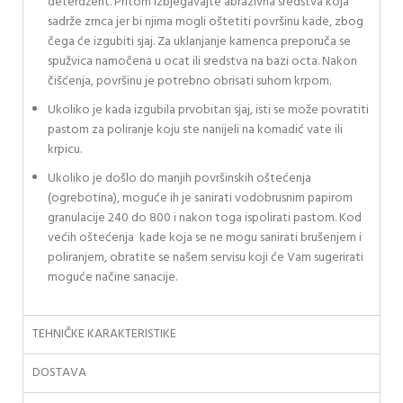
deterdžent. Pritom izbjegavajte abrazivna sredstva koja
sadrže zrnca jer bi njima mogli oštetiti površinu kade, zbog
čega će izgubiti sjaj. Za uklanjanje kamenca preporuča se
spužvica namočena u ocat ili sredstva na bazi octa. Nakon
čišćenja, površinu je potrebno obrisati suhom krpom.
Ukoliko je kada izgubila prvobitan sjaj, isti se može povratiti
pastom za poliranje koju ste nanijeli na komadić vate ili
krpicu.
Ukoliko je došlo do manjih površinskih oštećenja
(ogrebotina), moguće ih je sanirati vodobrusnim papirom
granulacije 240 do 800 i nakon toga ispolirati pastom. Kod
većih oštećenja kade koja se ne mogu sanirati brušenjem i
poliranjem, obratite se našem servisu koji će Vam sugerirati
moguće načine sanacije.
TEHNIČKE KARAKTERISTIKE
DOSTAVA