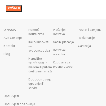
O NAMA
Pomoć
Plaćanje i
Povrat i zamjena
korisnicima
Dostava
Ave Concept
Reklamacije
Kako kupovati
Načini plaćanja
Kontakt
Garancija
na
Dostava i
aveconcept.ba
Blog
isporuka
Narudžbe
Kupovina za
telefonom, e-
pravne osobe
mailom ili putem
društvenih mreža
Dogovori uslugu
ugradnje ili
servisa
Opći uvjeti
Opći uvjeti poslovanja