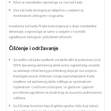
Sifon se standardno isporučuje uz ovu tuš kadu.
Ova tuš kada dostupna je isključivo u varijanti sa
montiranom oblogom i nogicama.
Kvadratna tuš kada
Projecta
dostupna je u dvije standardne
dimenzije, a isporučuje se samo u varijanti s tvornički
ugrađenom oblogom i priloženim sifonom.
Čišćenje i održavanje
Za razliku od kada izrađenih od akrila ABS ili poliestera, kod
100% lijevanog sanitarnog akrila nema ograničenja vezanih
za saniranje oštećenog površinskog sloja jer sva svojstva
materijala unutar strukture ostaju nepromijenjena. Kade
izrađene od sanitarnog akrila odlikuju se optimalnom
toplinskom i zvučnom izolacijom, te glatkom i sjajnom
površinom ugodnom na dodir koja se izuzetno jednostavno
održava.
Za čišćenje koristite krpu ili glatku spužvu i bilo koji tekući