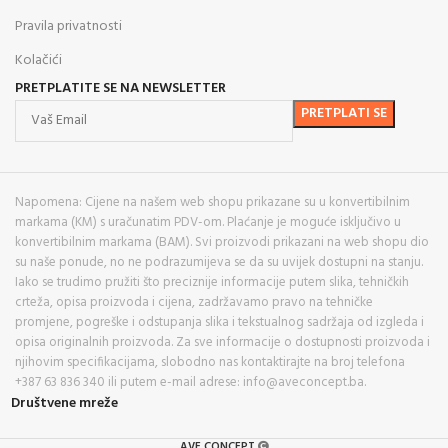
Pravila privatnosti
Kolačići
PRETPLATITE SE NA NEWSLETTER
Napomena: Cijene na našem web shopu prikazane su u konvertibilnim
markama (KM) s uračunatim PDV-om. Plaćanje je moguće isključivo u
konvertibilnim markama (BAM). Svi proizvodi prikazani na web shopu dio
su naše ponude, no ne podrazumijeva se da su uvijek dostupni na stanju.
Iako se trudimo pružiti što preciznije informacije putem slika, tehničkih
crteža, opisa proizvoda i cijena, zadržavamo pravo na tehničke
promjene, pogreške i odstupanja slika i tekstualnog sadržaja od izgleda i
opisa originalnih proizvoda. Za sve informacije o dostupnosti proizvoda i
njihovim specifikacijama, slobodno nas kontaktirajte na broj telefona
+387 63 836 340 ili putem e-mail adrese: info@aveconcept.ba.
Društvene mreže
AVE CONCEPT