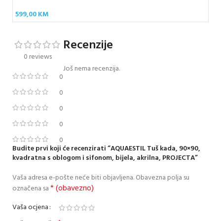
599,00
KM
82
Recenzije
0 reviews
Još nema recenzija.
0
0
0
0
0
Budite prvi koji će recenzirati “AQUAESTIL Tuš kada, 90×90,
kvadratna s oblogom i sifonom, bijela, akrilna, PROJECTA”
Vaša adresa e-pošte neće biti objavljena.
Obavezna polja su
* (obavezno)
označena sa
Vaša ocjena